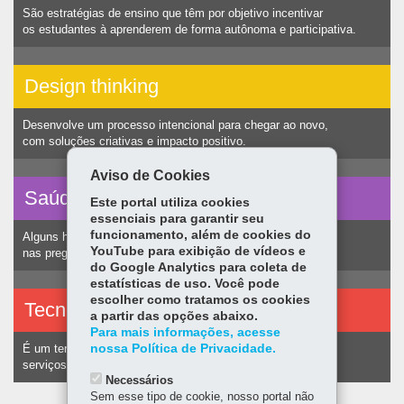
São estratégias de ensino que têm por objetivo incentivar
os estudantes à aprenderem de forma autônoma e participativa.
Design thinking
Desenvolve um processo intencional para chegar ao novo,
com soluções criativas e impacto positivo.
Aviso de Cookies
Saúde vocal
Este portal utiliza cookies
essenciais para garantir seu
funcionamento, além de cookies do
Alguns hábitos humanos podem ocasionar nódulos
YouTube para exibição de vídeos e
nas pregas vocais e consequentemente alteração na voz.
do Google Analytics para coleta de
estatísticas de uso. Você pode
escolher como tratamos os cookies
Tecnologias assistivas
a partir das opções abaixo.
Para mais informações, acesse
nossa Política de Privacidade.
É um termo utilizado para identificar recursos e
serviços voltados a pessoas com deficiência.
Necessários
Sem esse tipo de cookie, nosso portal não