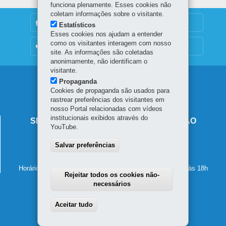
funciona plenamente. Esses cookies não
coletam informações sobre o visitante.
DENUNCIE CORRUPÇÃO
Estatísticos
Esses cookies nos ajudam a entender
como os visitantes interagem com nosso
OUVIDORIA
site. As informações são coletadas
anonimamente, não identificam o
visitante.
Navegação
Propaganda
Cookies de propaganda são usados para
principal
rastrear preferências dos visitantes em
nosso Portal relacionadas com vídeos
institucionais exibidos através do
SECRETARIA DE ESTADO DA EDUCAÇÃO
YouTube.
Av. Presidente Kennedy, 2511 - Guaíra
Salvar preferências
80610-011
-
Curitiba
-
PR
MAPA
41 3340-1500
Horário de atendimento: de segunda a sexta-feira, das 8h às 18h
Rejeitar todos os cookies não-
necessários
Aceitar tudo
Withdraw consent