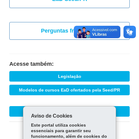
Perguntas frequentes
Acesse também:
Legislação
Modelos de cursos EaD ofertados pela Seed/PR
Requisitos para o cursista EaD da Seed
Aviso de Cookies
Este portal utiliza cookies
essenciais para garantir seu
COMPARTILHE:
funcionamento, além de cookies do