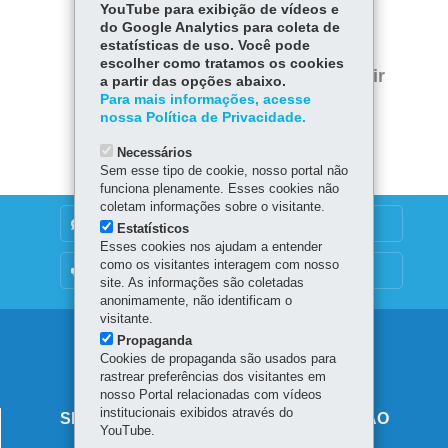
YouTube para exibição de vídeos e
Fa
W
do Google Analytics para coleta de
estatísticas de uso. Você pode
ce
ha
Tw
escolher como tratamos os cookies
bo
ts
Voltar
Início
Imprimir
a partir das opções abaixo.
itt
ok
Ap
Para mais informações, acesse
er
Baixar
nossa Política de Privacidade.
p
Necessários
Sem esse tipo de cookie, nosso portal não
funciona plenamente. Esses cookies não
coletam informações sobre o visitante.
DENUNCIE CORRUPÇÃO
Estatísticos
Esses cookies nos ajudam a entender
como os visitantes interagem com nosso
OUVIDORIA
site. As informações são coletadas
anonimamente, não identificam o
visitante.
Navegação
Propaganda
Cookies de propaganda são usados para
principal
rastrear preferências dos visitantes em
nosso Portal relacionadas com vídeos
institucionais exibidos através do
SECRETARIA DE ESTADO DA EDUCAÇÃO
YouTube.