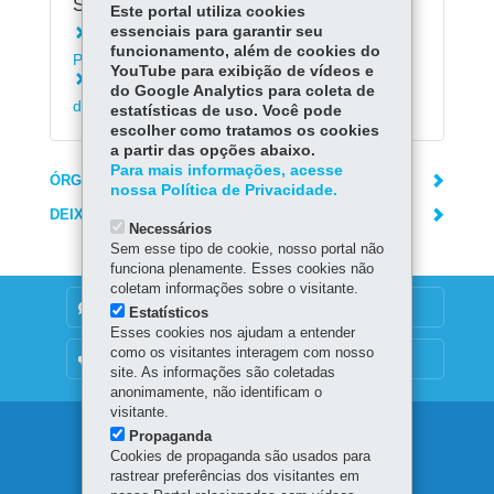
Serviços Relacionados:
Este portal utiliza cookies
essenciais para garantir seu
Instalar o aplicativo Escola Paraná - Alunos e
funcionamento, além de cookies do
Pais
YouTube para exibição de vídeos e
Acessar Registro de Classe On-line da Rede
do Google Analytics para coleta de
de Ensino (RCO)
estatísticas de uso. Você pode
escolher como tratamos os cookies
a partir das opções abaixo.
Para mais informações, acesse
ÓRGÃO RESPONSÁVEL
nossa Política de Privacidade.
DEIXE SUA OPINIÃO
Necessários
Sem esse tipo de cookie, nosso portal não
funciona plenamente. Esses cookies não
coletam informações sobre o visitante.
DENUNCIE CORRUPÇÃO
Estatísticos
Esses cookies nos ajudam a entender
como os visitantes interagem com nosso
OUVIDORIA
site. As informações são coletadas
anonimamente, não identificam o
visitante.
Navegação
Propaganda
Cookies de propaganda são usados para
principal
rastrear preferências dos visitantes em