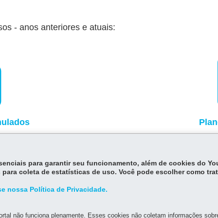
s - anos anteriores e atuais:
mulados
Plan
 para edição. Todos os usuários têm acesso como leito
 ter a edição
, se for o caso.
essenciais para garantir seu funcionamento, além de cookies do Y
 para coleta de estatísticas de uso. Você pode escolher como tra
e nossa Política de Privacidade.
Voltar
rtal não funciona plenamente. Esses cookies não coletam informações sobre 