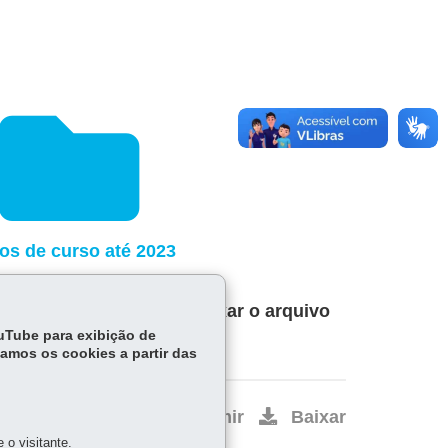
os de curso até 2023
r, sendo preciso apenas
baixar o arquivo
ouTube para exibição de
tamos os cookies a partir das
Início
Imprimir
Baixar
o visitante.