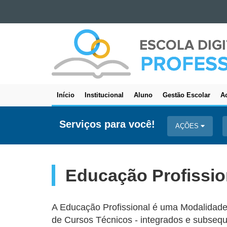
Ir para o conteúdo
ESCOLA
Ir para a navegação
DIGITAL
Ir para a busca
-
Mapa do site
PROFESSORES
Início
Institucional
Aluno
Gestão Escolar
Ac
Navegação
principal
Serviços para você!
AÇÕES
Educação Profissio
A Educação Profissional é uma Modalidade
de Cursos Técnicos - integrados e subseq