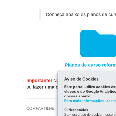
Conheça abaixo os planos de curso
Planos de curso refor
Aviso de Cookies
Importante!
Não é necessário pedir acesso
ou f
azer uma cópia no próprio Drive para
Este portal utiliza cookies 
vídeos e do Google Analytics
opções abaixo.
Para mais informações, acess
Fa
COMPARTILHE:
Necessários
ce
Sem esse tipo de cookie, nosso po