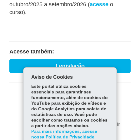
outubro/2025 a setembro/2026 (
acesse
o
curso).
Acesse também:
Legislação
Aviso de Cookies
Este portal utiliza cookies
essenciais para garantir seu
COMPARTILHE:
funcionamento, além de cookies do
YouTube para exibição de vídeos e
Fa
W
do Google Analytics para coleta de
estatísticas de uso. Você pode
ce
ha
Tw
escolher como tratamos os cookies
bo
ts
Voltar
Início
Imprimir
a partir das opções abaixo.
itt
ok
Ap
Para mais informações, acesse
er
Baixar
nossa Política de Privacidade.
p