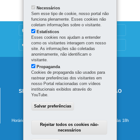
Necessários
Sem esse tipo de cookie, nosso portal não
funciona plenamente. Esses cookies não
coletam informações sobre o visitante.
DENUNCIE CORRUPÇÃO
Estatísticos
Esses cookies nos ajudam a entender
como os visitantes interagem com nosso
OUVIDORIA
site. As informações são coletadas
anonimamente, não identificam o
visitante.
Navegação
Propaganda
Cookies de propaganda são usados para
principal
rastrear preferências dos visitantes em
nosso Portal relacionadas com vídeos
institucionais exibidos através do
SECRETARIA DE ESTADO DA EDUCAÇÃO
YouTube.
Av. Presidente Kennedy, 2511 - Guaíra
Salvar preferências
80610-011
-
Curitiba
-
PR
MAPA
41 3340-1500
Horário de atendimento: de segunda a sexta-feira, das 8h às 18h
Rejeitar todos os cookies não-
necessários