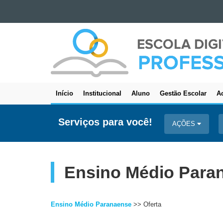
Ir para o conteúdo
ESCOLA
Ir para a navegação
DIGITAL
Ir para a busca
-
Mapa do site
PROFESSOR
Início
Institucional
Aluno
Gestão Escolar
Ac
Navegação
principal
Serviços para você!
AÇÕES
Ensino Médio Paran
Ensino Médio Paranaense
>> Oferta