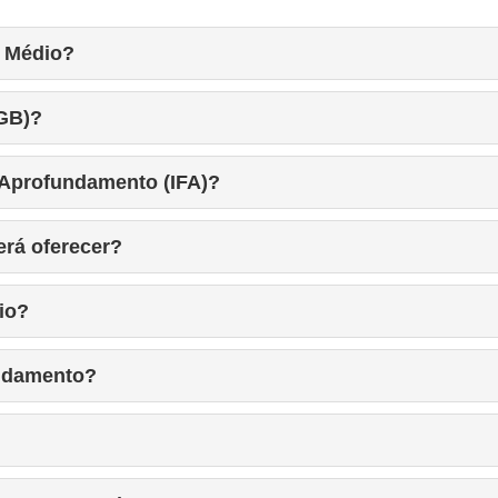
o Médio?
FGB)?
e Aprofundamento (IFA)?
erá oferecer?
io?
undamento?