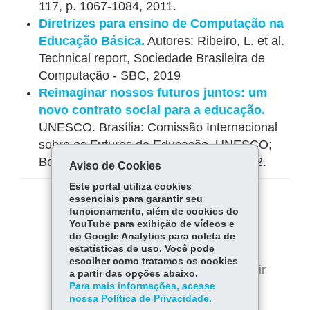
117, p. 1067-1084, 2011.
Diretrizes para ensino de Computação na
Educação Básica.
Autores: Ribeiro, L. et al.
Technical report, Sociedade Brasileira de
Computação - SBC, 2019
Reimaginar nossos futuros juntos: um
novo contrato social para a educação.
UNESCO. Brasília: Comissão Internacional
sobre os Futuros da Educação, UNESCO;
Boadilla del Monte: Fundación SM, 2022.
Aviso de Cookies
Este portal utiliza cookies
essenciais para garantir seu
COMPARTILHE:
funcionamento, além de cookies do
YouTube para exibição de vídeos e
Fa
W
do Google Analytics para coleta de
estatísticas de uso. Você pode
ce
ha
Tw
escolher como tratamos os cookies
bo
ts
Voltar
Início
Imprimir
a partir das opções abaixo.
itt
ok
Ap
Para mais informações, acesse
er
Baixar
nossa Política de Privacidade.
p