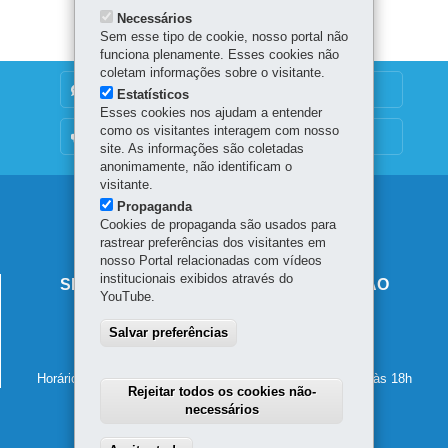
Necessários
Sem esse tipo de cookie, nosso portal não
funciona plenamente. Esses cookies não
coletam informações sobre o visitante.
DENUNCIE CORRUPÇÃO
Estatísticos
Esses cookies nos ajudam a entender
como os visitantes interagem com nosso
OUVIDORIA
site. As informações são coletadas
anonimamente, não identificam o
visitante.
Navegação
Propaganda
Cookies de propaganda são usados para
principal
rastrear preferências dos visitantes em
nosso Portal relacionadas com vídeos
institucionais exibidos através do
SECRETARIA DE ESTADO DA EDUCAÇÃO
YouTube.
Av. Presidente Kennedy, 2511 - Guaíra
Salvar preferências
80610-011
-
Curitiba
-
PR
MAPA
41 3340-1500
Horário de atendimento: de segunda a sexta-feira, das 8h às 18h
Rejeitar todos os cookies não-
necessários