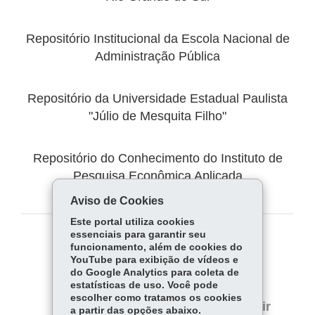
Repositório Institucional da Escola Nacional de
Administração Pública
Repositório da Universidade Estadual Paulista
"Júlio de Mesquita Filho"
Repositório do Conhecimento do Instituto de
Pesquisa Econômica Aplicada
Aviso de Cookies
Este portal utiliza cookies
essenciais para garantir seu
COMPARTILHE:
funcionamento, além de cookies do
YouTube para exibição de vídeos e
Fa
W
do Google Analytics para coleta de
estatísticas de uso. Você pode
ce
ha
Tw
escolher como tratamos os cookies
bo
ts
Voltar
Início
Imprimir
a partir das opções abaixo.
itt