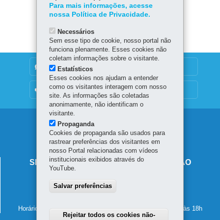
ok
Ap
Para mais informações, acesse
er
Baixar
nossa Política de Privacidade.
p
Necessários
Sem esse tipo de cookie, nosso portal não
funciona plenamente. Esses cookies não
coletam informações sobre o visitante.
DENUNCIE CORRUPÇÃO
Estatísticos
Esses cookies nos ajudam a entender
como os visitantes interagem com nosso
OUVIDORIA
site. As informações são coletadas
anonimamente, não identificam o
visitante.
Navegação
Propaganda
Cookies de propaganda são usados para
principal
rastrear preferências dos visitantes em
nosso Portal relacionadas com vídeos
institucionais exibidos através do
SECRETARIA DE ESTADO DA EDUCAÇÃO
YouTube.
Av. Presidente Kennedy, 2511 - Guaíra
Salvar preferências
80610-011
-
Curitiba
-
PR
MAPA
41 3340-1500
Horário de atendimento: de segunda a sexta-feira, das 8h às 18h
Rejeitar todos os cookies não-