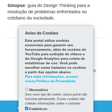
Sinopse
: guia do Design Thinking para a
resolução de problemas enfrentados no
cotidiano da sociedade.
Aviso de Cookies
Este portal utiliza cookies
essenciais para garantir seu
COMPARTILHE:
funcionamento, além de cookies do
YouTube para exibição de vídeos e
Fa
W
do Google Analytics para coleta de
estatísticas de uso. Você pode
ce
ha
Tw
escolher como tratamos os cookies
bo
ts
Voltar
Início
Imprimir
a partir das opções abaixo.
itt
ok
Ap
Para mais informações, acesse
er
Baixar
nossa Política de Privacidade.
p
Necessários
Sem esse tipo de cookie, nosso portal não
funciona plenamente. Esses cookies não
coletam informações sobre o visitante.
DENUNCIE CORRUPÇÃO
Estatísticos