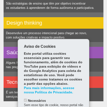
São estratégias de ensino que têm por objetivo incentivar
os estudantes à aprenderem de forma autônoma e participativa.
Design thinking
Desenvolve um processo intencional para chegar ao novo,
com soluções criativas e impacto positivo.
Aviso de Cookies
Saúde vocal
Este portal utiliza cookies
essenciais para garantir seu
funcionamento, além de cookies do
Alguns hábitos humanos podem ocasionar nódulos
YouTube para exibição de vídeos e
nas pregas vocais e consequentemente alteração na voz.
do Google Analytics para coleta de
estatísticas de uso. Você pode
escolher como tratamos os cookies
Tecnologias assistivas
a partir das opções abaixo.
Para mais informações, acesse
nossa Política de Privacidade.
É um termo utilizado para identificar recursos e
serviços voltados a pessoas com deficiência.
Necessários
Sem esse tipo de cookie, nosso portal não