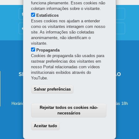
funciona plenamente. Esses cookies não
coletam informações sobre o visitante.
DENUNCIE CORRUPÇÃO
Estatísticos
Esses cookies nos ajudam a entender
como os visitantes interagem com nosso
OUVIDORIA
site. As informações são coletadas
anonimamente, não identificam o
visitante.
Navegação
Propaganda
Cookies de propaganda são usados para
principal
rastrear preferências dos visitantes em
nosso Portal relacionadas com vídeos
institucionais exibidos através do
SECRETARIA DE ESTADO DA EDUCAÇÃO
YouTube.
Av. Presidente Kennedy, 2511 - Guaíra
Salvar preferências
80610-011
-
Curitiba
-
PR
MAPA
41 3340-1500
Horário de atendimento: de segunda a sexta-feira, das 8h às 18h
Rejeitar todos os cookies não-
necessários
Aceitar tudo
Withdraw consent