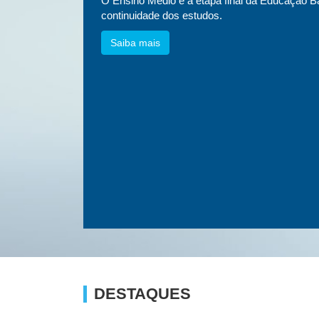
essa
O Ensino Médio é a etapa final da Educação Bá
etnias e
continuidade dos estudos.
Saiba mais
DESTAQUES