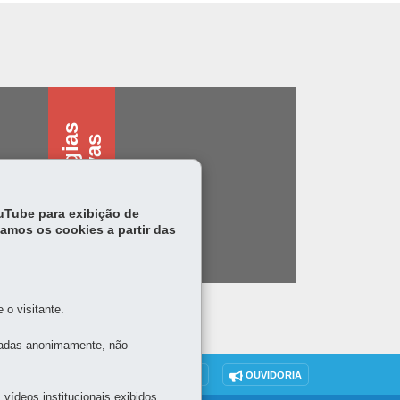
T
e
c
n
o
l
o
g
i
s
a
s
s
i
s
t
i
v
a
a
s
ouTube para exibição de
tamos os cookies a partir das
o visitante.
tadas anonimamente, não
DENUNCIE CORRUPÇÃO
OUVIDORIA
vídeos institucionais exibidos