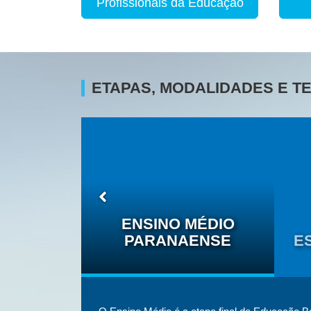
Profissionais da Educação
ETAPAS, MODALIDADES E 
O DAS
ÉTNICO-
ENSINO MÉDIO
IS
PARANAENSE
E