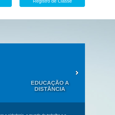
Registro de Classe
EDUCAÇÃO A
EDU
DISTÂNCIA
JOVENS