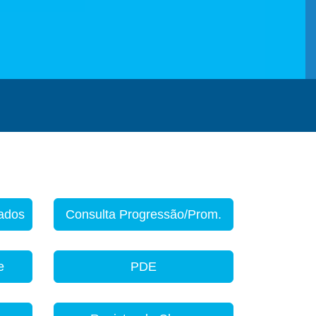
zados
Consulta Progressão/Prom.
e
PDE