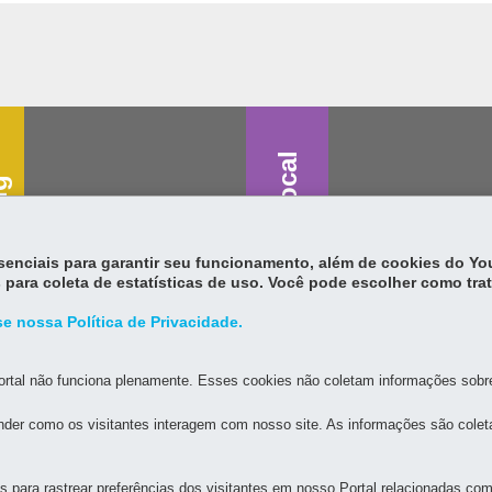
Saúde vocal
g
essenciais para garantir seu funcionamento, além de cookies do Y
 para coleta de estatísticas de uso. Você pode escolher como tra
e nossa Política de Privacidade.
rtal não funciona plenamente. Esses cookies não coletam informações sobre 
der como os visitantes interagem com nosso site. As informações são cole
para rastrear preferências dos visitantes em nosso Portal relacionadas com 