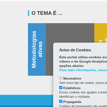
O TEMA É ...
M
e
t
o
d
o
l
o
g
i
a
s
a
t
i
v
a
D
e
s
i
g
n
t
h
i
n
k
i
n
s
Aviso de Cookies
Este portal utiliza cookies 
vídeos e do Google Analytics
opções abaixo.
Para mais informações, acess
Necessários
Sem esse tipo de cookie, nosso po
Estatísticos
Esses cookies nos ajudam a enten
identificam o visitante.
Propaganda
Cookies de propaganda são usados 