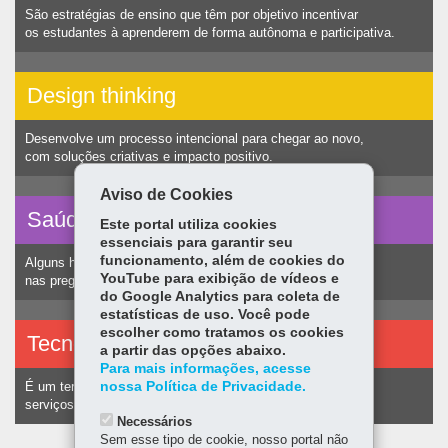
São estratégias de ensino que têm por objetivo incentivar
os estudantes à aprenderem de forma autônoma e participativa.
Design thinking
Desenvolve um processo intencional para chegar ao novo,
com soluções criativas e impacto positivo.
Aviso de Cookies
Saúde vocal
Este portal utiliza cookies
essenciais para garantir seu
funcionamento, além de cookies do
Alguns hábitos humanos podem ocasionar nódulos
YouTube para exibição de vídeos e
nas pregas vocais e consequentemente alteração na voz.
do Google Analytics para coleta de
estatísticas de uso. Você pode
escolher como tratamos os cookies
Tecnologias assistivas
a partir das opções abaixo.
Para mais informações, acesse
nossa Política de Privacidade.
É um termo utilizado para identificar recursos e
serviços voltados a pessoas com deficiência.
Necessários
Sem esse tipo de cookie, nosso portal não