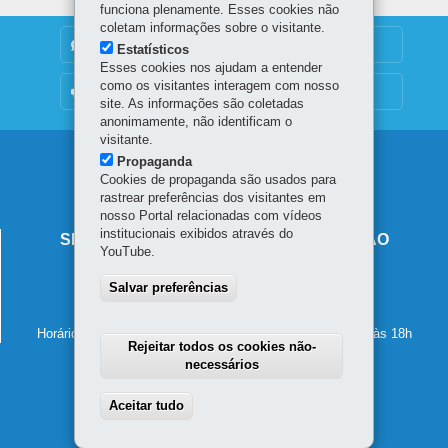
funciona plenamente. Esses cookies não
coletam informações sobre o visitante.
DENUNCIE CORRUPÇÃO
Estatísticos
Esses cookies nos ajudam a entender
como os visitantes interagem com nosso
OUVIDORIA
site. As informações são coletadas
anonimamente, não identificam o
visitante.
Navegação
Propaganda
Cookies de propaganda são usados para
principal
rastrear preferências dos visitantes em
nosso Portal relacionadas com vídeos
institucionais exibidos através do
SECRETARIA DE ESTADO DA EDUCAÇÃO
YouTube.
Av. Presidente Kennedy, 2511 - Guaíra
Salvar preferências
80610-011
-
Curitiba
-
PR
MAPA
41 3340-1500
Horário de atendimento: de segunda a sexta-feira, das 8h às 18h
Rejeitar todos os cookies não-
necessários
Aceitar tudo
Withdraw consent