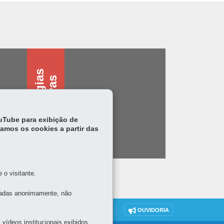
T
e
c
n
o
l
o
g
i
s
a
s
s
i
s
t
i
v
a
a
s
ouTube para exibição de
tamos os cookies a partir das
o visitante.
tadas anonimamente, não
DENUNCIE CORRUPÇÃO
OUVIDORIA
vídeos institucionais exibidos