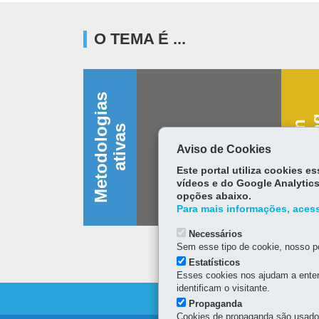
O TEMA É ...
M
e
t
o
d
o
l
o
g
i
a
s
a
t
i
v
a
D
e
s
i
g
n
t
h
i
n
k
i
n
s
Aviso de Cookies
Este portal utiliza cookies 
vídeos e do Google Analytics
opções abaixo.
Para mais informações, acess
Necessários
Sem esse tipo de cookie, nosso po
Estatísticos
Esses cookies nos ajudam a enten
identificam o visitante.
Propaganda
Cookies de propaganda são usados 