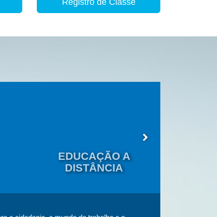
Registro de Classe
EDUCAÇÃO A
EDU
DISTÂNCIA
JOVENS