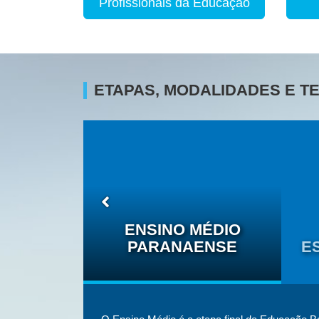
Profissionais da Educação
ETAPAS, MODALIDADES E 
O DAS
ÉTNICO-
ENSINO MÉDIO
IS
PARANAENSE
E