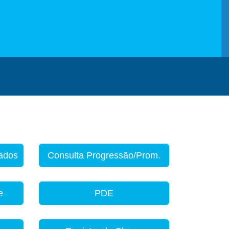
zados
Consulta Progressão/Prom.
e
PDE