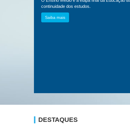
essa
O Ensino Médio é a etapa final da Educação Bá
etnias e
continuidade dos estudos.
Saiba mais
DESTAQUES