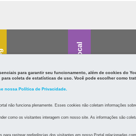
Saúde vocal
g
essenciais para garantir seu funcionamento, além de cookies do Y
 para coleta de estatísticas de uso. Você pode escolher como tra
e nossa Política de Privacidade.
rtal não funciona plenamente. Esses cookies não coletam informações sobre 
der como os visitantes interagem com nosso site. As informações são cole
para rastrear preferências dos visitantes em nosso Portal relacionadas com 