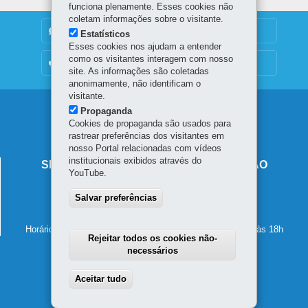
funciona plenamente. Esses cookies não
coletam informações sobre o visitante.
DENUNCIE CORRUPÇÃO
Estatísticos
Esses cookies nos ajudam a entender
como os visitantes interagem com nosso
OUVIDORIA
site. As informações são coletadas
anonimamente, não identificam o
visitante.
Navegação
Propaganda
Cookies de propaganda são usados para
principal
rastrear preferências dos visitantes em
nosso Portal relacionadas com vídeos
institucionais exibidos através do
SECRETARIA DE ESTADO DA EDUCAÇÃO
YouTube.
Av. Presidente Kennedy, 2511 - Guaíra
Salvar preferências
80610-011
-
Curitiba
-
PR
MAPA
41 3340-1500
Horário de atendimento: de segunda a sexta-feira, das 8h às 18h
Rejeitar todos os cookies não-
necessários
Aceitar tudo
Withdraw consent