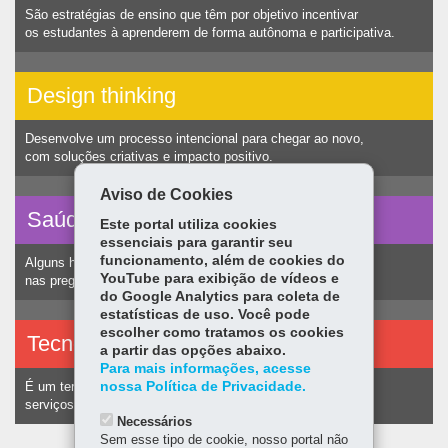
São estratégias de ensino que têm por objetivo incentivar
os estudantes à aprenderem de forma autônoma e participativa.
Design thinking
Desenvolve um processo intencional para chegar ao novo,
com soluções criativas e impacto positivo.
Aviso de Cookies
Saúde vocal
Este portal utiliza cookies
essenciais para garantir seu
funcionamento, além de cookies do
Alguns hábitos humanos podem ocasionar nódulos
YouTube para exibição de vídeos e
nas pregas vocais e consequentemente alteração na voz.
do Google Analytics para coleta de
estatísticas de uso. Você pode
escolher como tratamos os cookies
Tecnologias assistivas
a partir das opções abaixo.
Para mais informações, acesse
nossa Política de Privacidade.
É um termo utilizado para identificar recursos e
serviços voltados a pessoas com deficiência.
Necessários
Sem esse tipo de cookie, nosso portal não