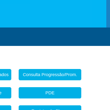
zados
Consulta Progressão/Prom.
e
PDE