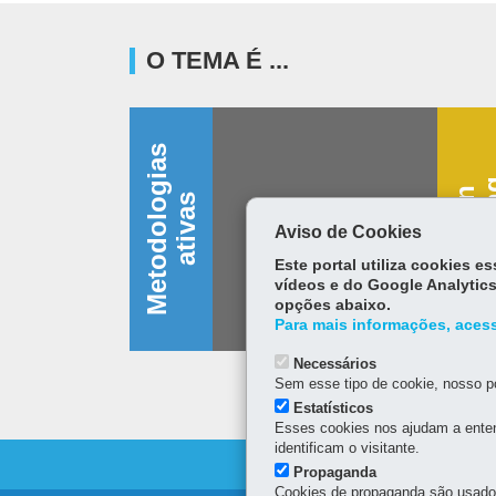
O TEMA É ...
M
e
t
o
d
o
l
o
g
i
a
s
a
t
i
v
a
D
e
s
i
g
n
t
h
i
n
k
i
n
s
Aviso de Cookies
Este portal utiliza cookies 
vídeos e do Google Analytics
opções abaixo.
Para mais informações, acess
Necessários
Sem esse tipo de cookie, nosso po
Estatísticos
Esses cookies nos ajudam a enten
identificam o visitante.
Propaganda
Cookies de propaganda são usados 