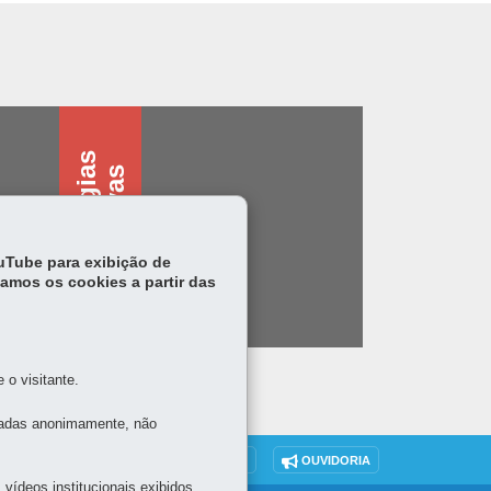
T
e
c
n
o
l
o
g
i
s
a
s
s
i
s
t
i
v
a
a
s
ouTube para exibição de
tamos os cookies a partir das
o visitante.
tadas anonimamente, não
DENUNCIE CORRUPÇÃO
OUVIDORIA
vídeos institucionais exibidos