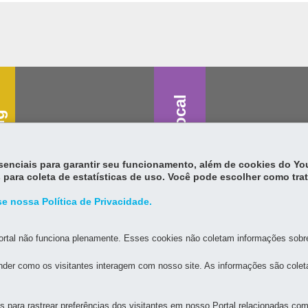
Saúde vocal
g
essenciais para garantir seu funcionamento, além de cookies do Y
 para coleta de estatísticas de uso. Você pode escolher como tra
e nossa Política de Privacidade.
rtal não funciona plenamente. Esses cookies não coletam informações sobre 
der como os visitantes interagem com nosso site. As informações são cole
para rastrear preferências dos visitantes em nosso Portal relacionadas com 