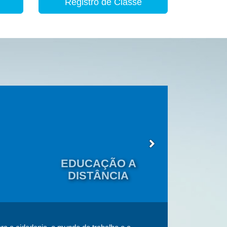
Registro de Classe
EDUCAÇÃO A
EDU
DISTÂNCIA
JOVENS