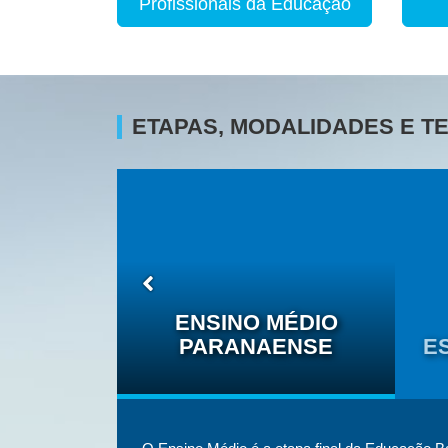
Profissionais da Educação
ETAPAS, MODALIDADES E 
O DAS
ÉTNICO-
ENSINO MÉDIO
IS
PARANAENSE
E