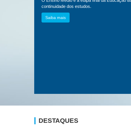
essa
O Ensino Médio é a etapa final da Educação Bá
etnias e
continuidade dos estudos.
Saiba mais
DESTAQUES