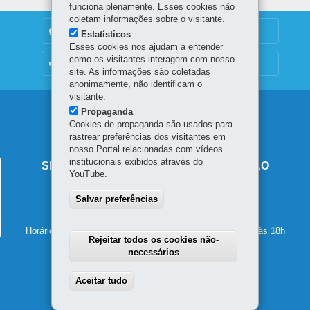
funciona plenamente. Esses cookies não
coletam informações sobre o visitante.
DENUNCIE CORRUPÇÃO
Estatísticos
Esses cookies nos ajudam a entender
como os visitantes interagem com nosso
OUVIDORIA
site. As informações são coletadas
anonimamente, não identificam o
visitante.
Navegação
Propaganda
Cookies de propaganda são usados para
principal
rastrear preferências dos visitantes em
nosso Portal relacionadas com vídeos
institucionais exibidos através do
SECRETARIA DE ESTADO DA EDUCAÇÃO
YouTube.
Av. Presidente Kennedy, 2511 - Guaíra
Salvar preferências
80610-011
-
Curitiba
-
PR
MAPA
41 3340-1500
Horário de atendimento: de segunda a sexta-feira, das 8h às 18h
Rejeitar todos os cookies não-
necessários
Aceitar tudo
Withdraw consent