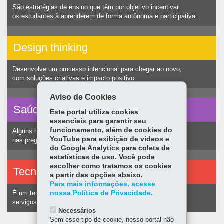
São estratégias de ensino que têm por objetivo incentivar
os estudantes à aprenderem de forma autônoma e participativa.
Design thinking
Desenvolve um processo intencional para chegar ao novo,
com soluções criativas e impacto positivo.
Aviso de Cookies
Saúde vocal
Este portal utiliza cookies
essenciais para garantir seu
funcionamento, além de cookies do
Alguns hábitos humanos podem ocasionar nódulos
YouTube para exibição de vídeos e
nas pregas vocais e consequentemente alteração na voz.
do Google Analytics para coleta de
estatísticas de uso. Você pode
escolher como tratamos os cookies
Tecnologias assistivas
a partir das opções abaixo.
Para mais informações, acesse
nossa Política de Privacidade.
É um termo utilizado para identificar recursos e
serviços voltados a pessoas com deficiência.
Necessários
Sem esse tipo de cookie, nosso portal não