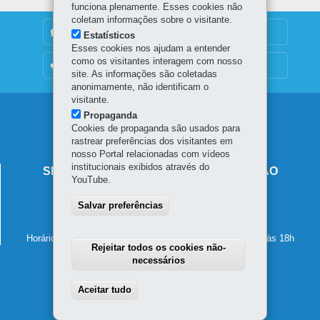
funciona plenamente. Esses cookies não
coletam informações sobre o visitante.
DENUNCIE CORRUPÇÃO
Estatísticos
Esses cookies nos ajudam a entender
como os visitantes interagem com nosso
OUVIDORIA
site. As informações são coletadas
anonimamente, não identificam o
visitante.
Navegação
Propaganda
Cookies de propaganda são usados para
principal
rastrear preferências dos visitantes em
nosso Portal relacionadas com vídeos
institucionais exibidos através do
SECRETARIA DE ESTADO DA EDUCAÇÃO
YouTube.
Av. Presidente Kennedy, 2511 - Guaíra
Salvar preferências
80610-011
-
Curitiba
-
PR
MAPA
41 3340-1500
Horário de atendimento: de segunda a sexta-feira, das 8h às 18h
Rejeitar todos os cookies não-
necessários
Aceitar tudo
Withdraw consent