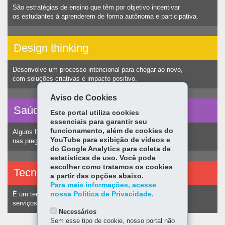
São estratégias de ensino que têm por objetivo incentivar
os estudantes à aprenderem de forma autônoma e participativa.
Design thinking
Desenvolve um processo intencional para chegar ao novo,
com soluções criativas e impacto positivo.
Aviso de Cookies
Saúde vocal
Este portal utiliza cookies
essenciais para garantir seu
funcionamento, além de cookies do
Alguns hábitos humanos podem ocasionar nódulos
YouTube para exibição de vídeos e
nas pregas vocais e consequentemente alteração na voz.
do Google Analytics para coleta de
estatísticas de uso. Você pode
escolher como tratamos os cookies
Tecnologias assistivas
a partir das opções abaixo.
Para mais informações, acesse
nossa Política de Privacidade.
É um termo utilizado para identificar recursos e
serviços voltados a pessoas com deficiência.
Necessários
Sem esse tipo de cookie, nosso portal não