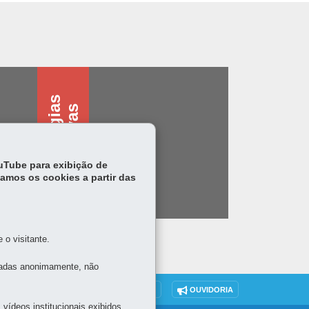
T
e
c
n
o
l
o
g
i
s
a
s
s
i
s
t
i
v
a
a
s
ouTube para exibição de
tamos os cookies a partir das
o visitante.
tadas anonimamente, não
DENUNCIE CORRUPÇÃO
OUVIDORIA
vídeos institucionais exibidos