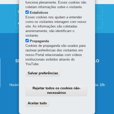
funciona plenamente. Esses cookies não
coletam informações sobre o visitante.
DENUNCIE CORRUPÇÃO
Estatísticos
Esses cookies nos ajudam a entender
como os visitantes interagem com nosso
OUVIDORIA
site. As informações são coletadas
anonimamente, não identificam o
visitante.
Navegação
Propaganda
Cookies de propaganda são usados para
principal
rastrear preferências dos visitantes em
nosso Portal relacionadas com vídeos
institucionais exibidos através do
SECRETARIA DE ESTADO DA EDUCAÇÃO
YouTube.
Av. Presidente Kennedy, 2511 - Guaíra
Salvar preferências
80610-011
-
Curitiba
-
PR
MAPA
41 3340-1500
Horário de atendimento: de segunda a sexta-feira, das 8h às 18h
Rejeitar todos os cookies não-
necessários
Aceitar tudo
Withdraw consent