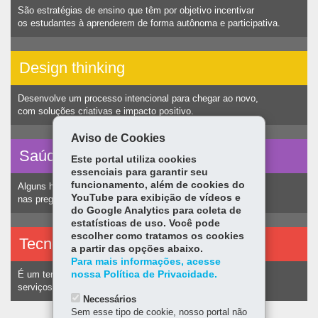
São estratégias de ensino que têm por objetivo incentivar
os estudantes à aprenderem de forma autônoma e participativa.
Design thinking
Desenvolve um processo intencional para chegar ao novo,
com soluções criativas e impacto positivo.
Aviso de Cookies
Saúde vocal
Este portal utiliza cookies
essenciais para garantir seu
funcionamento, além de cookies do
Alguns hábitos humanos podem ocasionar nódulos
YouTube para exibição de vídeos e
nas pregas vocais e consequentemente alteração na voz.
do Google Analytics para coleta de
estatísticas de uso. Você pode
escolher como tratamos os cookies
Tecnologias assistivas
a partir das opções abaixo.
Para mais informações, acesse
nossa Política de Privacidade.
É um termo utilizado para identificar recursos e
serviços voltados a pessoas com deficiência.
Necessários
Sem esse tipo de cookie, nosso portal não