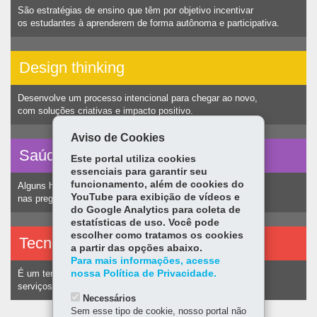
São estratégias de ensino que têm por objetivo incentivar
os estudantes à aprenderem de forma autônoma e participativa.
Design thinking
Desenvolve um processo intencional para chegar ao novo,
com soluções criativas e impacto positivo.
Aviso de Cookies
Saúde vocal
Este portal utiliza cookies
essenciais para garantir seu
funcionamento, além de cookies do
Alguns hábitos humanos podem ocasionar nódulos
YouTube para exibição de vídeos e
nas pregas vocais e consequentemente alteração na voz.
do Google Analytics para coleta de
estatísticas de uso. Você pode
escolher como tratamos os cookies
Tecnologias assistivas
a partir das opções abaixo.
Para mais informações, acesse
nossa Política de Privacidade.
É um termo utilizado para identificar recursos e
serviços voltados a pessoas com deficiência.
Necessários
Sem esse tipo de cookie, nosso portal não