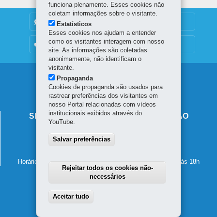
funciona plenamente. Esses cookies não
coletam informações sobre o visitante.
DENUNCIE CORRUPÇÃO
Estatísticos
Esses cookies nos ajudam a entender
como os visitantes interagem com nosso
OUVIDORIA
site. As informações são coletadas
anonimamente, não identificam o
visitante.
Navegação
Propaganda
Cookies de propaganda são usados para
principal
rastrear preferências dos visitantes em
nosso Portal relacionadas com vídeos
institucionais exibidos através do
SECRETARIA DE ESTADO DA EDUCAÇÃO
YouTube.
Av. Presidente Kennedy, 2511 - Guaíra
Salvar preferências
80610-011
-
Curitiba
-
PR
MAPA
41 3340-1500
Horário de atendimento: de segunda a sexta-feira, das 8h às 18h
Rejeitar todos os cookies não-
necessários
Aceitar tudo
Withdraw consent