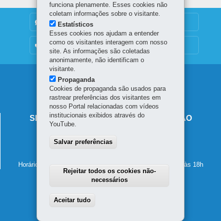
funciona plenamente. Esses cookies não
coletam informações sobre o visitante.
DENUNCIE CORRUPÇÃO
Estatísticos
Esses cookies nos ajudam a entender
como os visitantes interagem com nosso
OUVIDORIA
site. As informações são coletadas
anonimamente, não identificam o
visitante.
Navegação
Propaganda
Cookies de propaganda são usados para
principal
rastrear preferências dos visitantes em
nosso Portal relacionadas com vídeos
institucionais exibidos através do
SECRETARIA DE ESTADO DA EDUCAÇÃO
YouTube.
Av. Presidente Kennedy, 2511 - Guaíra
Salvar preferências
80610-011
-
Curitiba
-
PR
MAPA
41 3340-1500
Horário de atendimento: de segunda a sexta-feira, das 8h às 18h
Rejeitar todos os cookies não-
necessários
Aceitar tudo
Withdraw consent