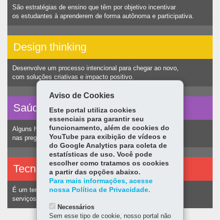
São estratégias de ensino que têm por objetivo incentivar
os estudantes à aprenderem de forma autônoma e participativa.
Design thinking
Desenvolve um processo intencional para chegar ao novo,
com soluções criativas e impacto positivo.
Aviso de Cookies
Saúde vocal
Este portal utiliza cookies
essenciais para garantir seu
funcionamento, além de cookies do
Alguns hábitos humanos podem ocasionar nódulos
YouTube para exibição de vídeos e
nas pregas vocais e consequentemente alteração na voz.
do Google Analytics para coleta de
estatísticas de uso. Você pode
escolher como tratamos os cookies
Tecnologias assistivas
a partir das opções abaixo.
Para mais informações, acesse
nossa Política de Privacidade.
É um termo utilizado para identificar recursos e
serviços voltados a pessoas com deficiência.
Necessários
Sem esse tipo de cookie, nosso portal não