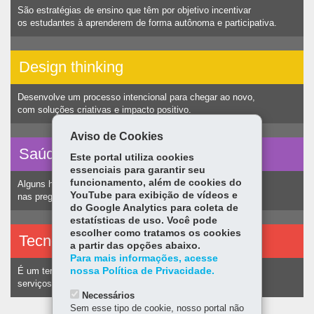
São estratégias de ensino que têm por objetivo incentivar
os estudantes à aprenderem de forma autônoma e participativa.
Design thinking
Desenvolve um processo intencional para chegar ao novo,
com soluções criativas e impacto positivo.
Aviso de Cookies
Saúde vocal
Este portal utiliza cookies
essenciais para garantir seu
funcionamento, além de cookies do
Alguns hábitos humanos podem ocasionar nódulos
YouTube para exibição de vídeos e
nas pregas vocais e consequentemente alteração na voz.
do Google Analytics para coleta de
estatísticas de uso. Você pode
escolher como tratamos os cookies
Tecnologias assistivas
a partir das opções abaixo.
Para mais informações, acesse
nossa Política de Privacidade.
É um termo utilizado para identificar recursos e
serviços voltados a pessoas com deficiência.
Necessários
Sem esse tipo de cookie, nosso portal não