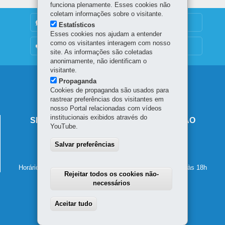
funciona plenamente. Esses cookies não
coletam informações sobre o visitante.
DENUNCIE CORRUPÇÃO
Estatísticos
Esses cookies nos ajudam a entender
como os visitantes interagem com nosso
OUVIDORIA
site. As informações são coletadas
anonimamente, não identificam o
visitante.
Navegação
Propaganda
Cookies de propaganda são usados para
principal
rastrear preferências dos visitantes em
nosso Portal relacionadas com vídeos
institucionais exibidos através do
SECRETARIA DE ESTADO DA EDUCAÇÃO
YouTube.
Av. Presidente Kennedy, 2511 - Guaíra
Salvar preferências
80610-011
-
Curitiba
-
PR
MAPA
41 3340-1500
Horário de atendimento: de segunda a sexta-feira, das 8h às 18h
Rejeitar todos os cookies não-
necessários
Aceitar tudo
Withdraw consent