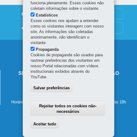
funciona plenamente. Esses cookies não
coletam informações sobre o visitante.
DENUNCIE CORRUPÇÃO
Estatísticos
Esses cookies nos ajudam a entender
como os visitantes interagem com nosso
OUVIDORIA
site. As informações são coletadas
anonimamente, não identificam o
visitante.
Navegação
Propaganda
Cookies de propaganda são usados para
principal
rastrear preferências dos visitantes em
nosso Portal relacionadas com vídeos
institucionais exibidos através do
SECRETARIA DE ESTADO DA EDUCAÇÃO
YouTube.
Av. Presidente Kennedy, 2511 - Guaíra
Salvar preferências
80610-011
-
Curitiba
-
PR
MAPA
41 3340-1500
Horário de atendimento: de segunda a sexta-feira, das 8h às 18h
Rejeitar todos os cookies não-
necessários
Aceitar tudo
Withdraw consent