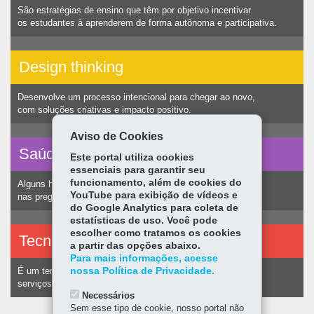
São estratégias de ensino que têm por objetivo incentivar
os estudantes à aprenderem de forma autônoma e participativa.
Design thinking
Desenvolve um processo intencional para chegar ao novo,
com soluções criativas e impacto positivo.
Aviso de Cookies
Saúde vocal
Este portal utiliza cookies
essenciais para garantir seu
funcionamento, além de cookies do
Alguns hábitos humanos podem ocasionar nódulos
YouTube para exibição de vídeos e
nas pregas vocais e consequentemente alteração na voz.
do Google Analytics para coleta de
estatísticas de uso. Você pode
escolher como tratamos os cookies
Tecnologias assistivas
a partir das opções abaixo.
Para mais informações, acesse
nossa Política de Privacidade.
É um termo utilizado para identificar recursos e
serviços voltados a pessoas com deficiência.
Necessários
Sem esse tipo de cookie, nosso portal não