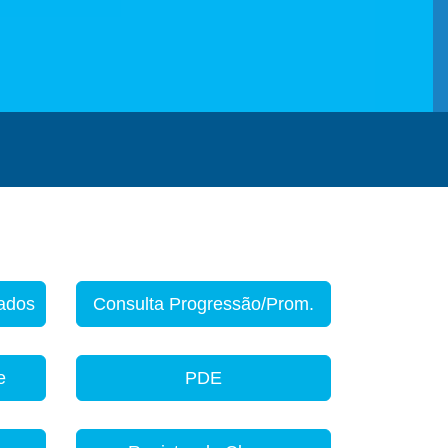
zados
Consulta Progressão/Prom.
e
PDE