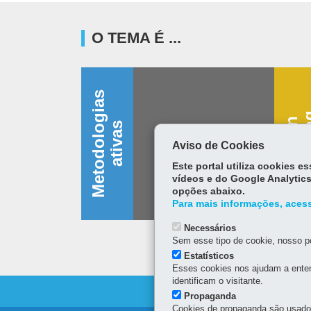
O TEMA É ...
M
e
t
o
d
o
l
o
g
i
a
s
a
t
i
v
a
D
e
s
i
g
n
t
h
i
n
k
i
n
s
Aviso de Cookies
Este portal utiliza cookies 
vídeos e do Google Analytics
opções abaixo.
Para mais informações, acess
Necessários
Sem esse tipo de cookie, nosso po
Estatísticos
Esses cookies nos ajudam a enten
identificam o visitante.
Propaganda
Cookies de propaganda são usados 