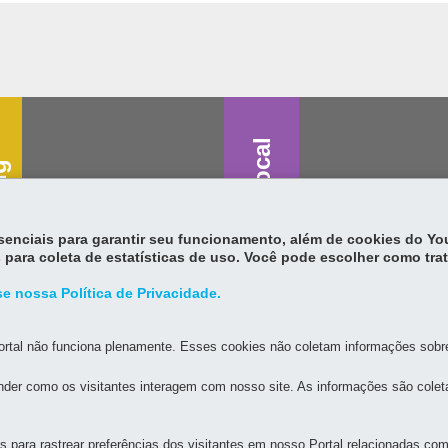
Saúde vocal
g
essenciais para garantir seu funcionamento, além de cookies do Y
 para coleta de estatísticas de uso. Você pode escolher como tra
e nossa Política de Privacidade.
rtal não funciona plenamente. Esses cookies não coletam informações sobre 
der como os visitantes interagem com nosso site. As informações são cole
para rastrear preferências dos visitantes em nosso Portal relacionadas com 