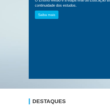
essa
O Ensino Médio é a etapa final da Educação Bá
etnias e
continuidade dos estudos.
Saiba mais
DESTAQUES