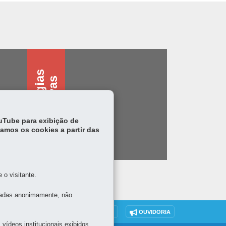
T
e
c
n
o
l
o
g
i
s
a
s
s
i
s
t
i
v
a
a
s
ouTube para exibição de
tamos os cookies a partir das
o visitante.
tadas anonimamente, não
DENUNCIE CORRUPÇÃO
OUVIDORIA
vídeos institucionais exibidos