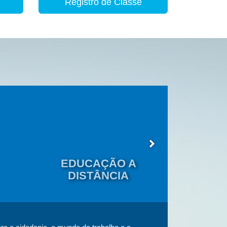
Registro de Classe
EDUCAÇÃO A
EDU
DISTÂNCIA
JOVENS