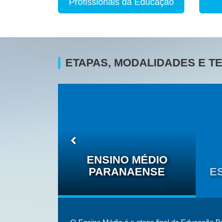
Profissionais da Educação
ETAPAS, MODALIDADES E 
O DAS
ÉTNICO-
ENSINO MÉDIO
IS
PARANAENSE
E