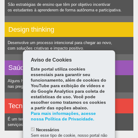
São estratégias de ensino que têm por objetivo incentivar
os estudantes à aprenderem de forma autônoma e participativa.
Design thinking
Desenvolve um processo intencional para chegar ao novo,
com soluções criativas e impacto positivo.
Aviso de Cookies
Saúde vocal
Este portal utiliza cookies
essenciais para garantir seu
funcionamento, além de cookies do
Alguns hábitos humanos podem ocasionar nódulos
YouTube para exibição de vídeos e
nas pregas vocais e consequentemente alteração na voz.
do Google Analytics para coleta de
estatísticas de uso. Você pode
escolher como tratamos os cookies
Tecnologias assistivas
a partir das opções abaixo.
Para mais informações, acesse
nossa Política de Privacidade.
É um termo utilizado para identificar recursos e
serviços voltados a pessoas com deficiência.
Necessários
Sem esse tipo de cookie, nosso portal não