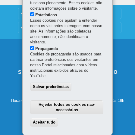
funciona plenamente. Esses cookies não
coletam informações sobre o visitante.
DENUNCIE CORRUPÇÃO
Estatísticos
Esses cookies nos ajudam a entender
como os visitantes interagem com nosso
OUVIDORIA
site. As informações são coletadas
anonimamente, não identificam o
visitante.
Navegação
Propaganda
Cookies de propaganda são usados para
principal
rastrear preferências dos visitantes em
nosso Portal relacionadas com vídeos
institucionais exibidos através do
SECRETARIA DE ESTADO DA EDUCAÇÃO
YouTube.
Av. Presidente Kennedy, 2511 - Guaíra
Salvar preferências
80610-011
-
Curitiba
-
PR
MAPA
41 3340-1500
Horário de atendimento: de segunda a sexta-feira, das 8h às 18h
Rejeitar todos os cookies não-
necessários
Aceitar tudo
Withdraw consent