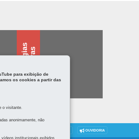
T
e
c
n
o
l
o
g
i
s
a
s
s
i
s
t
i
v
a
a
s
ouTube para exibição de
tamos os cookies a partir das
o visitante.
tadas anonimamente, não
DENUNCIE CORRUPÇÃO
OUVIDORIA
vídeos institucionais exibidos