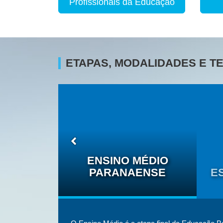
Profissionais da Educação
ETAPAS, MODALIDADES E 
O DAS
ÉTNICO-
ENSINO MÉDIO
IS
PARANAENSE
E