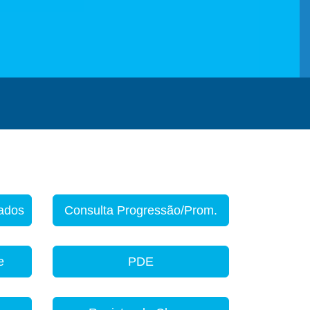
zados
Consulta Progressão/Prom.
e
PDE