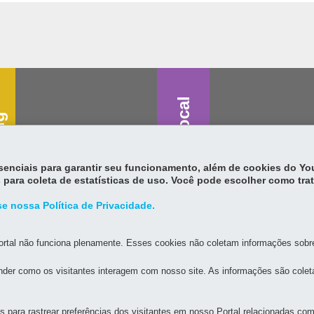
Saúde vocal
g
essenciais para garantir seu funcionamento, além de cookies do Y
 para coleta de estatísticas de uso. Você pode escolher como tra
e nossa Política de Privacidade.
rtal não funciona plenamente. Esses cookies não coletam informações sobre 
der como os visitantes interagem com nosso site. As informações são cole
para rastrear preferências dos visitantes em nosso Portal relacionadas com 