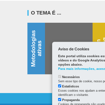
O TEMA É ...
M
e
t
o
d
o
l
o
g
i
a
s
a
t
i
v
a
D
e
s
i
g
n
t
h
i
n
k
i
n
s
Aviso de Cookies
Este portal utiliza cookies 
vídeos e do Google Analytics
opções abaixo.
Para mais informações, acess
Necessários
Sem esse tipo de cookie, nosso po
Estatísticos
Esses cookies nos ajudam a enten
identificam o visitante.
Propaganda
Cookies de propaganda são usados 