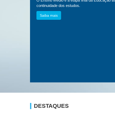
essa
O Ensino Médio é a etapa final da Educação Bá
etnias e
continuidade dos estudos.
Saiba mais
DESTAQUES