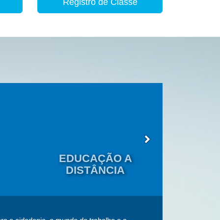
Registro de Classe
EDUCAÇÃO A
EDU
DISTÂNCIA
JOVENS