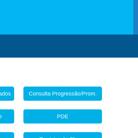
zados
Consulta Progressão/Prom.
e
PDE