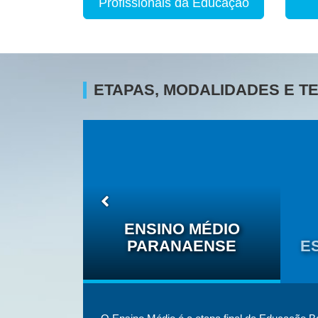
Profissionais da Educação
ETAPAS, MODALIDADES E 
O DAS
ÉTNICO-
ENSINO MÉDIO
IS
PARANAENSE
E