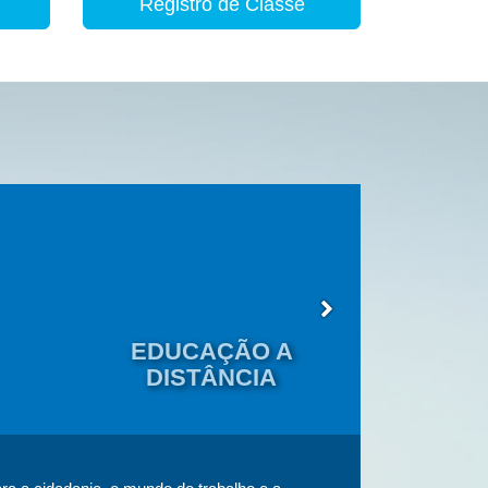
Registro de Classe
EDUCAÇÃO A
EDU
DISTÂNCIA
JOVENS