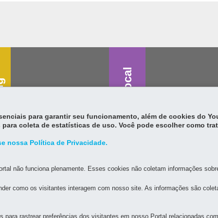
Saúde vocal
g
essenciais para garantir seu funcionamento, além de cookies do Y
 para coleta de estatísticas de uso. Você pode escolher como tra
e nossa Política de Privacidade.
rtal não funciona plenamente. Esses cookies não coletam informações sobre 
der como os visitantes interagem com nosso site. As informações são cole
para rastrear preferências dos visitantes em nosso Portal relacionadas com 