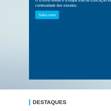
essa
O Ensino Médio é a etapa final da Educação Bá
etnias e
continuidade dos estudos.
Saiba mais
DESTAQUES