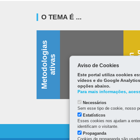
O TEMA É ...
M
e
t
o
d
o
l
o
g
i
a
s
a
t
i
v
a
D
e
s
i
g
n
t
h
i
n
k
i
n
s
Aviso de Cookies
Este portal utiliza cookies 
vídeos e do Google Analytics
opções abaixo.
Para mais informações, acess
Necessários
Sem esse tipo de cookie, nosso po
Estatísticos
Esses cookies nos ajudam a enten
identificam o visitante.
Propaganda
Cookies de propaganda são usados 