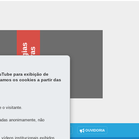
T
e
c
n
o
l
o
g
i
s
a
s
s
i
s
t
i
v
a
a
s
ouTube para exibição de
tamos os cookies a partir das
o visitante.
tadas anonimamente, não
DENUNCIE CORRUPÇÃO
OUVIDORIA
vídeos institucionais exibidos