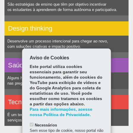
São estratégias de ensino que têm por objetivo incentivar
os estudantes à aprenderem de forma autônoma e participativa.
Design thinking
Desenvolve um processo intencional para chegar ao novo,
com soluções criativas e impacto positivo.
Aviso de Cookies
Saúde vocal
Este portal utiliza cookies
essenciais para garantir seu
funcionamento, além de cookies do
Alguns hábitos humanos podem ocasionar nódulos
YouTube para exibição de vídeos e
nas pregas vocais e consequentemente alteração na voz.
do Google Analytics para coleta de
estatísticas de uso. Você pode
escolher como tratamos os cookies
Tecnologias assistivas
a partir das opções abaixo.
Para mais informações, acesse
nossa Política de Privacidade.
É um termo utilizado para identificar recursos e
serviços voltados a pessoas com deficiência.
Necessários
Sem esse tipo de cookie, nosso portal não