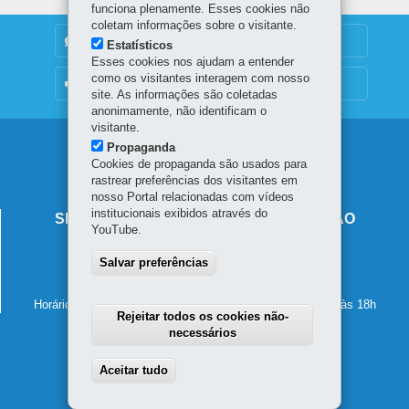
funciona plenamente. Esses cookies não
coletam informações sobre o visitante.
DENUNCIE CORRUPÇÃO
Estatísticos
Esses cookies nos ajudam a entender
como os visitantes interagem com nosso
OUVIDORIA
site. As informações são coletadas
anonimamente, não identificam o
visitante.
Navegação
Propaganda
Cookies de propaganda são usados para
principal
rastrear preferências dos visitantes em
nosso Portal relacionadas com vídeos
institucionais exibidos através do
SECRETARIA DE ESTADO DA EDUCAÇÃO
YouTube.
Av. Presidente Kennedy, 2511 - Guaíra
Salvar preferências
80610-011
-
Curitiba
-
PR
MAPA
41 3340-1500
Horário de atendimento: de segunda a sexta-feira, das 8h às 18h
Rejeitar todos os cookies não-
necessários
Aceitar tudo
Withdraw consent