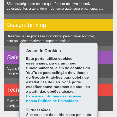
São estratégias de ensino que têm por objetivo incentivar
os estudantes à aprenderem de forma autônoma e participativa.
Design thinking
Desenvolve um processo intencional para chegar ao novo,
com soluções criativas e impacto positivo.
Aviso de Cookies
Saúde vocal
Este portal utiliza cookies
essenciais para garantir seu
funcionamento, além de cookies do
Alguns hábitos humanos podem ocasionar nódulos
YouTube para exibição de vídeos e
nas pregas vocais e consequentemente alteração na voz.
do Google Analytics para coleta de
estatísticas de uso. Você pode
escolher como tratamos os cookies
Tecnologias assistivas
a partir das opções abaixo.
Para mais informações, acesse
nossa Política de Privacidade.
É um termo utilizado para identificar recursos e
serviços voltados a pessoas com deficiência.
Necessários
Sem esse tipo de cookie, nosso portal não