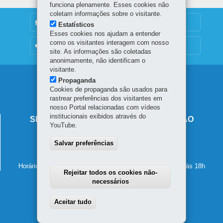
funciona plenamente. Esses cookies não
coletam informações sobre o visitante.
DENUNCIE CORRUPÇÃO
Estatísticos
Esses cookies nos ajudam a entender
como os visitantes interagem com nosso
OUVIDORIA
site. As informações são coletadas
anonimamente, não identificam o
visitante.
Navegação
Propaganda
Cookies de propaganda são usados para
principal
rastrear preferências dos visitantes em
nosso Portal relacionadas com vídeos
institucionais exibidos através do
SECRETARIA DE ESTADO DA EDUCAÇÃO
YouTube.
Av. Presidente Kennedy, 2511 - Guaíra
Salvar preferências
80610-011
-
Curitiba
-
PR
MAPA
41 3340-1500
Horário de atendimento: de segunda a sexta-feira, das 8h às 18h
Rejeitar todos os cookies não-
necessários
Aceitar tudo
Withdraw consent