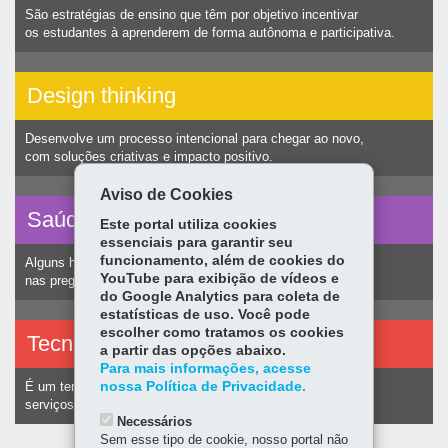
São estratégias de ensino que têm por objetivo incentivar
os estudantes à aprenderem de forma autônoma e participativa.
Design thinking
Desenvolve um processo intencional para chegar ao novo,
com soluções criativas e impacto positivo.
Aviso de Cookies
Saúde vocal
Este portal utiliza cookies
essenciais para garantir seu
funcionamento, além de cookies do
Alguns hábitos humanos podem ocasionar nódulos
YouTube para exibição de vídeos e
nas pregas vocais e consequentemente alteração na voz.
do Google Analytics para coleta de
estatísticas de uso. Você pode
escolher como tratamos os cookies
Tecnologias assistivas
a partir das opções abaixo.
Para mais informações, acesse
nossa Política de Privacidade.
É um termo utilizado para identificar recursos e
serviços voltados a pessoas com deficiência.
Necessários
Sem esse tipo de cookie, nosso portal não