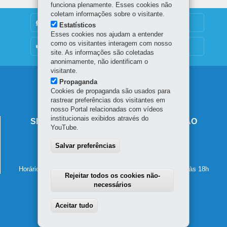
funciona plenamente. Esses cookies não
coletam informações sobre o visitante.
DENUNCIE CORRUPÇÃO
Estatísticos
Esses cookies nos ajudam a entender
como os visitantes interagem com nosso
OUVIDORIA
site. As informações são coletadas
anonimamente, não identificam o
visitante.
Navegação
Propaganda
Cookies de propaganda são usados para
principal
rastrear preferências dos visitantes em
nosso Portal relacionadas com vídeos
institucionais exibidos através do
SECRETARIA DE ESTADO DA EDUCAÇÃO
YouTube.
Av. Presidente Kennedy, 2511 - Guaíra
Salvar preferências
80610-011
-
Curitiba
-
PR
MAPA
41 3340-1500
Horário de atendimento: de segunda a sexta-feira, das 8h às 18h
Rejeitar todos os cookies não-
necessários
Aceitar tudo
Withdraw consent