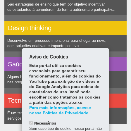
São estratégias de ensino que têm por objetivo incentivar
os estudantes à aprenderem de forma autônoma e participativa.
Design thinking
Desenvolve um processo intencional para chegar ao novo,
com soluções criativas e impacto positivo.
Aviso de Cookies
Saúde vocal
Este portal utiliza cookies
essenciais para garantir seu
funcionamento, além de cookies do
Alguns hábitos humanos podem ocasionar nódulos
YouTube para exibição de vídeos e
nas pregas vocais e consequentemente alteração na voz.
do Google Analytics para coleta de
estatísticas de uso. Você pode
escolher como tratamos os cookies
Tecnologias assistivas
a partir das opções abaixo.
Para mais informações, acesse
nossa Política de Privacidade.
É um termo utilizado para identificar recursos e
serviços voltados a pessoas com deficiência.
Necessários
Sem esse tipo de cookie, nosso portal não