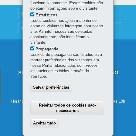
funciona plenamente. Esses cookies não
coletam informações sobre o visitante.
DENUNCIE CORRUPÇÃO
Estatísticos
Esses cookies nos ajudam a entender
como os visitantes interagem com nosso
OUVIDORIA
site. As informações são coletadas
anonimamente, não identificam o
visitante.
Navegação
Propaganda
Cookies de propaganda são usados para
principal
rastrear preferências dos visitantes em
nosso Portal relacionadas com vídeos
institucionais exibidos através do
SECRETARIA DE ESTADO DA EDUCAÇÃO
YouTube.
Av. Presidente Kennedy, 2511 - Guaíra
Salvar preferências
80610-011
-
Curitiba
-
PR
MAPA
41 3340-1500
Horário de atendimento: de segunda a sexta-feira, das 8h às 18h
Rejeitar todos os cookies não-
necessários
Aceitar tudo
Withdraw consent