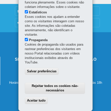
funciona plenamente. Esses cookies não
coletam informações sobre o visitante.
DENUNCIE CORRUPÇÃO
Estatísticos
Esses cookies nos ajudam a entender
como os visitantes interagem com nosso
OUVIDORIA
site. As informações são coletadas
anonimamente, não identificam o
visitante.
Navegação
Propaganda
Cookies de propaganda são usados para
principal
rastrear preferências dos visitantes em
nosso Portal relacionadas com vídeos
institucionais exibidos através do
SECRETARIA DE ESTADO DA EDUCAÇÃO
YouTube.
Av. Presidente Kennedy, 2511 - Guaíra
Salvar preferências
80610-011
-
Curitiba
-
PR
MAPA
41 3340-1500
Horário de atendimento: de segunda a sexta-feira, das 8h às 18h
Rejeitar todos os cookies não-
necessários
Aceitar tudo
Withdraw consent