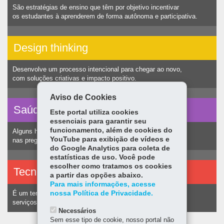
São estratégias de ensino que têm por objetivo incentivar
os estudantes à aprenderem de forma autônoma e participativa.
Design thinking
Desenvolve um processo intencional para chegar ao novo,
com soluções criativas e impacto positivo.
Aviso de Cookies
Saúde vocal
Este portal utiliza cookies
essenciais para garantir seu
funcionamento, além de cookies do
Alguns hábitos humanos podem ocasionar nódulos
YouTube para exibição de vídeos e
nas pregas vocais e consequentemente alteração na voz.
do Google Analytics para coleta de
estatísticas de uso. Você pode
escolher como tratamos os cookies
Tecnologias assistivas
a partir das opções abaixo.
Para mais informações, acesse
nossa Política de Privacidade.
É um termo utilizado para identificar recursos e
serviços voltados a pessoas com deficiência.
Necessários
Sem esse tipo de cookie, nosso portal não