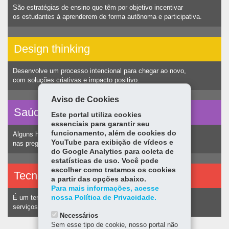
São estratégias de ensino que têm por objetivo incentivar
os estudantes à aprenderem de forma autônoma e participativa.
Design thinking
Desenvolve um processo intencional para chegar ao novo,
com soluções criativas e impacto positivo.
Aviso de Cookies
Saúde vocal
Este portal utiliza cookies
essenciais para garantir seu
funcionamento, além de cookies do
Alguns hábitos humanos podem ocasionar nódulos
YouTube para exibição de vídeos e
nas pregas vocais e consequentemente alteração na voz.
do Google Analytics para coleta de
estatísticas de uso. Você pode
escolher como tratamos os cookies
Tecnologias assistivas
a partir das opções abaixo.
Para mais informações, acesse
nossa Política de Privacidade.
É um termo utilizado para identificar recursos e
serviços voltados a pessoas com deficiência.
Necessários
Sem esse tipo de cookie, nosso portal não