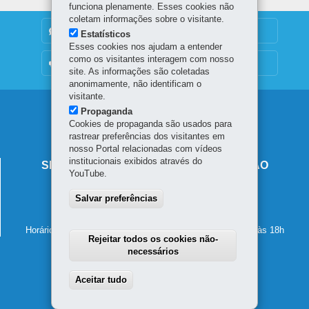
funciona plenamente. Esses cookies não
coletam informações sobre o visitante.
DENUNCIE CORRUPÇÃO
Estatísticos
Esses cookies nos ajudam a entender
como os visitantes interagem com nosso
OUVIDORIA
site. As informações são coletadas
anonimamente, não identificam o
visitante.
Navegação
Propaganda
Cookies de propaganda são usados para
principal
rastrear preferências dos visitantes em
nosso Portal relacionadas com vídeos
institucionais exibidos através do
SECRETARIA DE ESTADO DA EDUCAÇÃO
YouTube.
Av. Presidente Kennedy, 2511 - Guaíra
Salvar preferências
80610-011
-
Curitiba
-
PR
MAPA
41 3340-1500
Horário de atendimento: de segunda a sexta-feira, das 8h às 18h
Rejeitar todos os cookies não-
necessários
Aceitar tudo
Withdraw consent