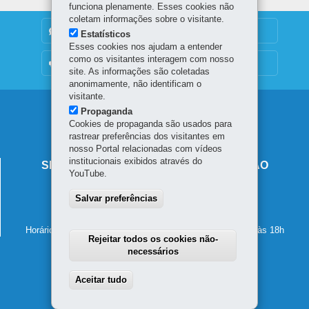
funciona plenamente. Esses cookies não
coletam informações sobre o visitante.
DENUNCIE CORRUPÇÃO
Estatísticos
Esses cookies nos ajudam a entender
como os visitantes interagem com nosso
OUVIDORIA
site. As informações são coletadas
anonimamente, não identificam o
visitante.
Navegação
Propaganda
Cookies de propaganda são usados para
principal
rastrear preferências dos visitantes em
nosso Portal relacionadas com vídeos
institucionais exibidos através do
SECRETARIA DE ESTADO DA EDUCAÇÃO
YouTube.
Av. Presidente Kennedy, 2511 - Guaíra
Salvar preferências
80610-011
-
Curitiba
-
PR
MAPA
41 3340-1500
Horário de atendimento: de segunda a sexta-feira, das 8h às 18h
Rejeitar todos os cookies não-
necessários
Aceitar tudo
Withdraw consent