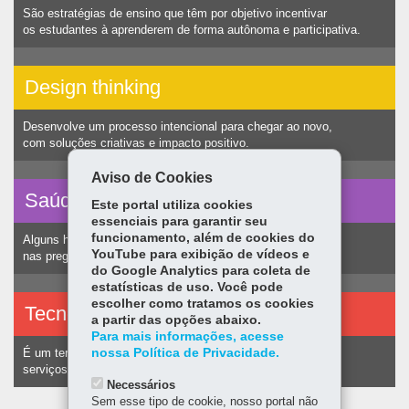
São estratégias de ensino que têm por objetivo incentivar
os estudantes à aprenderem de forma autônoma e participativa.
Design thinking
Desenvolve um processo intencional para chegar ao novo,
com soluções criativas e impacto positivo.
Aviso de Cookies
Saúde vocal
Este portal utiliza cookies
essenciais para garantir seu
funcionamento, além de cookies do
Alguns hábitos humanos podem ocasionar nódulos
YouTube para exibição de vídeos e
nas pregas vocais e consequentemente alteração na voz.
do Google Analytics para coleta de
estatísticas de uso. Você pode
escolher como tratamos os cookies
Tecnologias assistivas
a partir das opções abaixo.
Para mais informações, acesse
nossa Política de Privacidade.
É um termo utilizado para identificar recursos e
serviços voltados a pessoas com deficiência.
Necessários
Sem esse tipo de cookie, nosso portal não