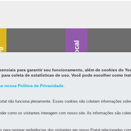
Saúde vocal
g
essenciais para garantir seu funcionamento, além de cookies do Y
 para coleta de estatísticas de uso. Você pode escolher como tra
e nossa Política de Privacidade.
rtal não funciona plenamente. Esses cookies não coletam informações sobre 
der como os visitantes interagem com nosso site. As informações são cole
para rastrear preferências dos visitantes em nosso Portal relacionadas com 