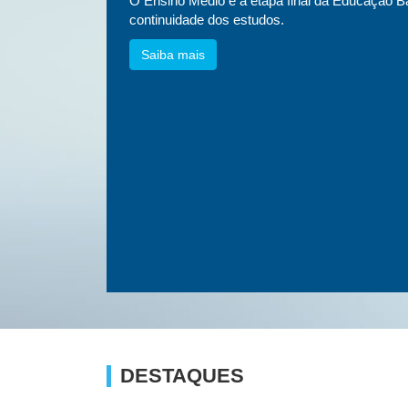
essa
O Ensino Médio é a etapa final da Educação Bá
etnias e
continuidade dos estudos.
Saiba mais
DESTAQUES