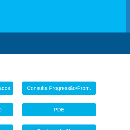
zados
Consulta Progressão/Prom.
e
PDE