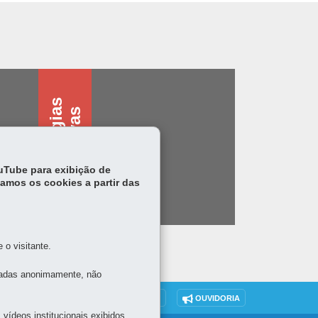
T
e
c
n
o
l
o
g
i
s
a
s
s
i
s
t
i
v
a
a
s
ouTube para exibição de
tamos os cookies a partir das
o visitante.
tadas anonimamente, não
DENUNCIE CORRUPÇÃO
OUVIDORIA
vídeos institucionais exibidos