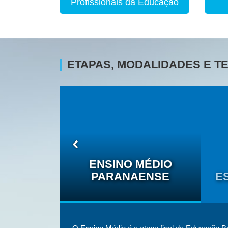
Profissionais da Educação
ETAPAS, MODALIDADES E 
O DAS
ÉTNICO-
ENSINO MÉDIO
IS
PARANAENSE
E