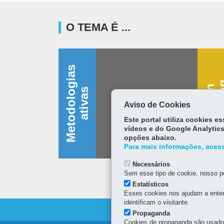
O TEMA É ...
M
e
t
o
d
o
l
o
g
i
a
s
a
t
i
v
a
D
e
s
i
g
n
t
h
i
n
k
i
n
s
Aviso de Cookies
Este portal utiliza cookies 
vídeos e do Google Analytics
opções abaixo.
Para mais informações, acess
Necessários
Sem esse tipo de cookie, nosso po
Estatísticos
Esses cookies nos ajudam a enten
identificam o visitante.
Propaganda
Cookies de propaganda são usados 