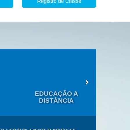
Registro de Classe
EDUCAÇÃO A
EDU
DISTÂNCIA
JOVENS