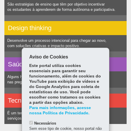
São estratégias de ensino que têm por objetivo incentivar
os estudantes à aprenderem de forma autônoma e participativa.
Design thinking
Desenvolve um processo intencional para chegar ao novo,
com soluções criativas e impacto positivo.
Aviso de Cookies
Saúde vocal
Este portal utiliza cookies
essenciais para garantir seu
funcionamento, além de cookies do
Alguns hábitos humanos podem ocasionar nódulos
YouTube para exibição de vídeos e
nas pregas vocais e consequentemente alteração na voz.
do Google Analytics para coleta de
estatísticas de uso. Você pode
escolher como tratamos os cookies
Tecnologias assistivas
a partir das opções abaixo.
Para mais informações, acesse
nossa Política de Privacidade.
É um termo utilizado para identificar recursos e
serviços voltados a pessoas com deficiência.
Necessários
Sem esse tipo de cookie, nosso portal não