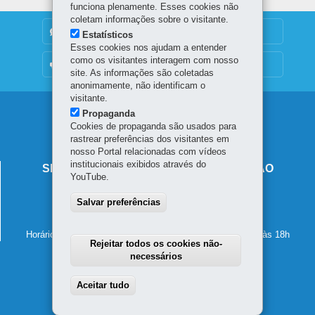
funciona plenamente. Esses cookies não
coletam informações sobre o visitante.
DENUNCIE CORRUPÇÃO
Estatísticos
Esses cookies nos ajudam a entender
como os visitantes interagem com nosso
OUVIDORIA
site. As informações são coletadas
anonimamente, não identificam o
visitante.
Navegação
Propaganda
Cookies de propaganda são usados para
principal
rastrear preferências dos visitantes em
nosso Portal relacionadas com vídeos
institucionais exibidos através do
SECRETARIA DE ESTADO DA EDUCAÇÃO
YouTube.
Av. Presidente Kennedy, 2511 - Guaíra
Salvar preferências
80610-011
-
Curitiba
-
PR
MAPA
41 3340-1500
Horário de atendimento: de segunda a sexta-feira, das 8h às 18h
Rejeitar todos os cookies não-
necessários
Aceitar tudo
Withdraw consent