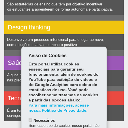
São estratégias de ensino que têm por objetivo incentivar
os estudantes à aprenderem de forma autônoma e participativa.
Design thinking
Desenvolve um processo intencional para chegar ao novo,
com soluções criativas e impacto positivo.
Aviso de Cookies
Saúde vocal
Este portal utiliza cookies
essenciais para garantir seu
funcionamento, além de cookies do
Alguns hábitos humanos podem ocasionar nódulos
YouTube para exibição de vídeos e
nas pregas vocais e consequentemente alteração na voz.
do Google Analytics para coleta de
estatísticas de uso. Você pode
escolher como tratamos os cookies
Tecnologias assistivas
a partir das opções abaixo.
Para mais informações, acesse
nossa Política de Privacidade.
É um termo utilizado para identificar recursos e
serviços voltados a pessoas com deficiência.
Necessários
Sem esse tipo de cookie, nosso portal não