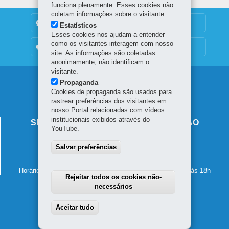
funciona plenamente. Esses cookies não
coletam informações sobre o visitante.
DENUNCIE CORRUPÇÃO
Estatísticos
Esses cookies nos ajudam a entender
como os visitantes interagem com nosso
OUVIDORIA
site. As informações são coletadas
anonimamente, não identificam o
visitante.
Navegação
Propaganda
Cookies de propaganda são usados para
principal
rastrear preferências dos visitantes em
nosso Portal relacionadas com vídeos
institucionais exibidos através do
SECRETARIA DE ESTADO DA EDUCAÇÃO
YouTube.
Av. Presidente Kennedy, 2511 - Guaíra
Salvar preferências
80610-011
-
Curitiba
-
PR
MAPA
41 3340-1500
Horário de atendimento: de segunda a sexta-feira, das 8h às 18h
Rejeitar todos os cookies não-
necessários
Aceitar tudo
Withdraw consent