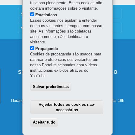
funciona plenamente. Esses cookies não
coletam informações sobre o visitante.
DENUNCIE CORRUPÇÃO
Estatísticos
Esses cookies nos ajudam a entender
como os visitantes interagem com nosso
OUVIDORIA
site. As informações são coletadas
anonimamente, não identificam o
visitante.
Navegação
Propaganda
Cookies de propaganda são usados para
principal
rastrear preferências dos visitantes em
nosso Portal relacionadas com vídeos
institucionais exibidos através do
SECRETARIA DE ESTADO DA EDUCAÇÃO
YouTube.
Av. Presidente Kennedy, 2511 - Guaíra
Salvar preferências
80610-011
-
Curitiba
-
PR
MAPA
41 3340-1500
Horário de atendimento: de segunda a sexta-feira, das 8h às 18h
Rejeitar todos os cookies não-
necessários
Aceitar tudo
Withdraw consent