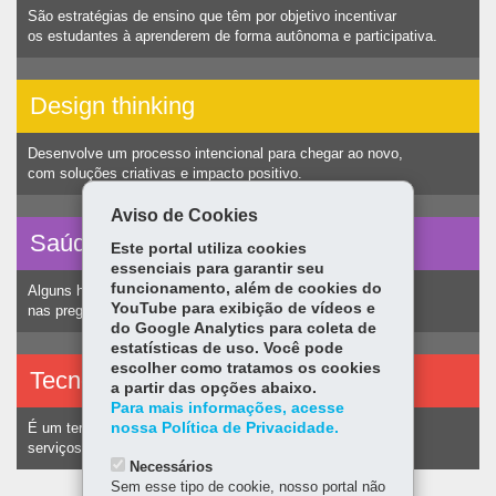
São estratégias de ensino que têm por objetivo incentivar
os estudantes à aprenderem de forma autônoma e participativa.
Design thinking
Desenvolve um processo intencional para chegar ao novo,
com soluções criativas e impacto positivo.
Aviso de Cookies
Saúde vocal
Este portal utiliza cookies
essenciais para garantir seu
funcionamento, além de cookies do
Alguns hábitos humanos podem ocasionar nódulos
YouTube para exibição de vídeos e
nas pregas vocais e consequentemente alteração na voz.
do Google Analytics para coleta de
estatísticas de uso. Você pode
escolher como tratamos os cookies
Tecnologias assistivas
a partir das opções abaixo.
Para mais informações, acesse
nossa Política de Privacidade.
É um termo utilizado para identificar recursos e
serviços voltados a pessoas com deficiência.
Necessários
Sem esse tipo de cookie, nosso portal não