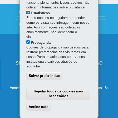
funciona plenamente. Esses cookies não
coletam informações sobre o visitante.
DENUNCIE CORRUPÇÃO
Estatísticos
Esses cookies nos ajudam a entender
como os visitantes interagem com nosso
OUVIDORIA
site. As informações são coletadas
anonimamente, não identificam o
visitante.
Navegação
Propaganda
Cookies de propaganda são usados para
principal
rastrear preferências dos visitantes em
nosso Portal relacionadas com vídeos
institucionais exibidos através do
SECRETARIA DE ESTADO DA EDUCAÇÃO
YouTube.
Av. Presidente Kennedy, 2511 - Guaíra
Salvar preferências
80610-011
-
Curitiba
-
PR
MAPA
41 3340-1500
Horário de atendimento: de segunda a sexta-feira, das 8h às 18h
Rejeitar todos os cookies não-
necessários
Aceitar tudo
Withdraw consent