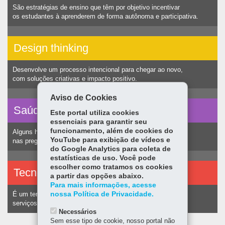
São estratégias de ensino que têm por objetivo incentivar
os estudantes à aprenderem de forma autônoma e participativa.
Design thinking
Desenvolve um processo intencional para chegar ao novo,
com soluções criativas e impacto positivo.
Aviso de Cookies
Saúde vocal
Este portal utiliza cookies
essenciais para garantir seu
funcionamento, além de cookies do
Alguns hábitos humanos podem ocasionar nódulos
YouTube para exibição de vídeos e
nas pregas vocais e consequentemente alteração na voz.
do Google Analytics para coleta de
estatísticas de uso. Você pode
escolher como tratamos os cookies
Tecnologias assistivas
a partir das opções abaixo.
Para mais informações, acesse
nossa Política de Privacidade.
É um termo utilizado para identificar recursos e
serviços voltados a pessoas com deficiência.
Necessários
Sem esse tipo de cookie, nosso portal não