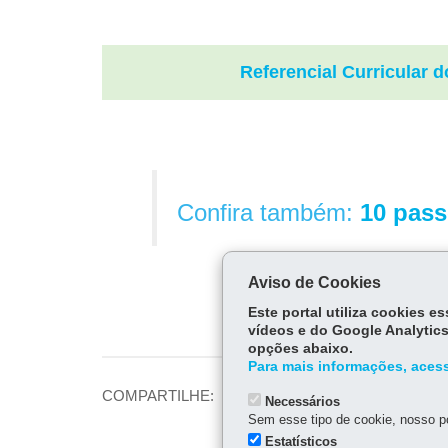
Referencial Curricular 
Confira também:
10 pass
Aviso de Cookies
Este portal utiliza cookies 
vídeos e do Google Analytics
opções abaixo.
Para mais informações, acess
Fa
COMPARTILHE:
Necessários
ce
Sem esse tipo de cookie, nosso po
Tw
Estatísticos
bo