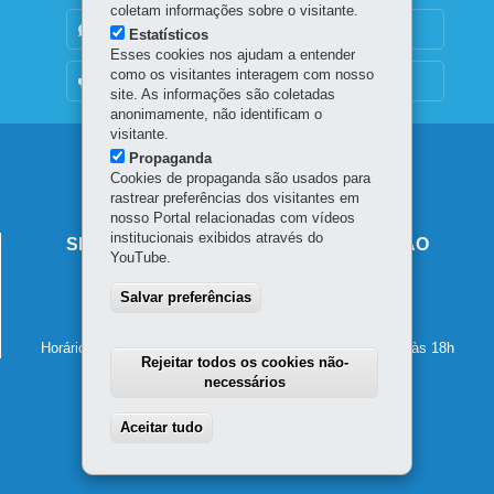
coletam informações sobre o visitante.
DENUNCIE CORRUPÇÃO
Estatísticos
Esses cookies nos ajudam a entender
como os visitantes interagem com nosso
OUVIDORIA
site. As informações são coletadas
anonimamente, não identificam o
visitante.
Navegação
Propaganda
Cookies de propaganda são usados para
principal
rastrear preferências dos visitantes em
nosso Portal relacionadas com vídeos
institucionais exibidos através do
SECRETARIA DE ESTADO DA EDUCAÇÃO
YouTube.
Av. Presidente Kennedy, 2511 - Guaíra
Salvar preferências
80610-011
-
Curitiba
-
PR
MAPA
41 3340-1500
Horário de atendimento: de segunda a sexta-feira, das 8h às 18h
Rejeitar todos os cookies não-
necessários
Aceitar tudo
Withdraw consent