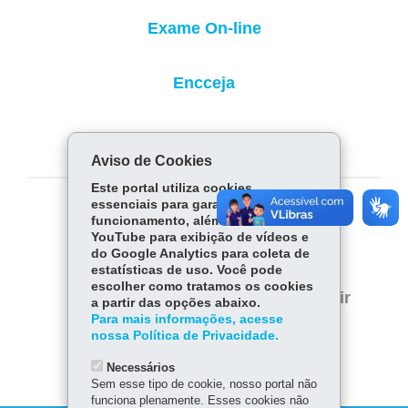
Exame On-line
Encceja
Enem
Aviso de Cookies
Este portal utiliza cookies
essenciais para garantir seu
COMPARTILHE:
funcionamento, além de cookies do
YouTube para exibição de vídeos e
Fa
W
do Google Analytics para coleta de
estatísticas de uso. Você pode
ce
ha
Tw
escolher como tratamos os cookies
bo
ts
Voltar
Início
Imprimir
a partir das opções abaixo.
itt
ok
Ap
Para mais informações, acesse
er
Baixar
nossa Política de Privacidade.
p
Necessários
Sem esse tipo de cookie, nosso portal não
funciona plenamente. Esses cookies não