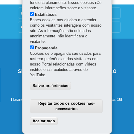
funciona plenamente. Esses cookies não
coletam informações sobre o visitante.
DENUNCIE CORRUPÇÃO
Estatísticos
Esses cookies nos ajudam a entender
como os visitantes interagem com nosso
OUVIDORIA
site. As informações são coletadas
anonimamente, não identificam o
visitante.
Navegação
Propaganda
Cookies de propaganda são usados para
principal
rastrear preferências dos visitantes em
nosso Portal relacionadas com vídeos
institucionais exibidos através do
SECRETARIA DE ESTADO DA EDUCAÇÃO
YouTube.
Av. Presidente Kennedy, 2511 - Guaíra
Salvar preferências
80610-011
-
Curitiba
-
PR
MAPA
41 3340-1500
Horário de atendimento: de segunda a sexta-feira, das 8h às 18h
Rejeitar todos os cookies não-
necessários
Aceitar tudo
Withdraw consent