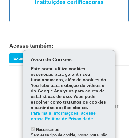
Instituições certificadoras
Acesse também:
Exames de certificação - Legislação
Aviso de Cookies
Este portal utiliza cookies
essenciais para garantir seu
COMPARTILHE:
funcionamento, além de cookies do
YouTube para exibição de vídeos e
Fa
W
do Google Analytics para coleta de
estatísticas de uso. Você pode
ce
ha
Tw
escolher como tratamos os cookies
bo
ts
Voltar
Início
Imprimir
a partir das opções abaixo.
itt
ok
Ap
Para mais informações, acesse
er
Baixar
nossa Política de Privacidade.
p
Necessários
Sem esse tipo de cookie, nosso portal não