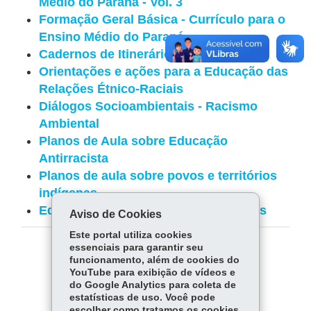
Médio do Paraná - Vol. 3
Formação Geral Básica - Currículo para o
Ensino Médio do Paraná
Cadernos de Itinerários Formativos
Orientações e ações para a Educação das
Relações Étnico-Raciais
Diálogos Socioambientais - Racismo
Ambiental
Planos de Aula sobre Educação
Antirracista
Planos de aula sobre povos e territórios
indígenas
Educação das Relações Étnico-raciais
Aviso de Cookies
Este portal utiliza cookies
essenciais para garantir seu
COMPARTILHE:
funcionamento, além de cookies do
YouTube para exibição de vídeos e
Fa
W
do Google Analytics para coleta de
estatísticas de uso. Você pode
ce
ha
Tw
escolher como tratamos os cookies