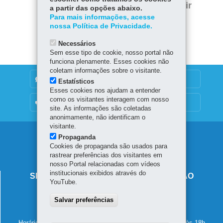
bo
ts
Voltar
Início
Imprimir
a partir das opções abaixo.
itt
ok
Ap
Para mais informações, acesse
er
Baixar
nossa Política de Privacidade.
p
Necessários
Sem esse tipo de cookie, nosso portal não
funciona plenamente. Esses cookies não
coletam informações sobre o visitante.
DENUNCIE CORRUPÇÃO
Estatísticos
Esses cookies nos ajudam a entender
como os visitantes interagem com nosso
OUVIDORIA
site. As informações são coletadas
anonimamente, não identificam o
visitante.
Navegação
Propaganda
Cookies de propaganda são usados para
principal
rastrear preferências dos visitantes em
nosso Portal relacionadas com vídeos
institucionais exibidos através do
SECRETARIA DE ESTADO DA EDUCAÇÃO
YouTube.
Av. Presidente Kennedy, 2511 - Guaíra
Salvar preferências
80610-011
-
Curitiba
-
PR
MAPA
41 3340-1500
Horário de atendimento: de segunda a sexta-feira, das 8h às 18h