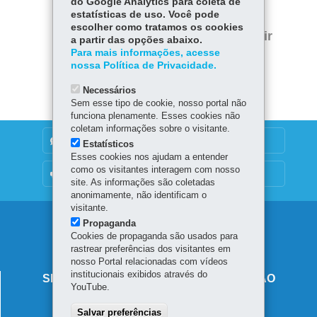
do Google Analytics para coleta de
estatísticas de uso. Você pode
ce
ha
Tw
escolher como tratamos os cookies
bo
ts
Voltar
Início
Imprimir
a partir das opções abaixo.
itt
ok
Ap
Para mais informações, acesse
er
Baixar
nossa Política de Privacidade.
p
Necessários
Sem esse tipo de cookie, nosso portal não
funciona plenamente. Esses cookies não
coletam informações sobre o visitante.
DENUNCIE CORRUPÇÃO
Estatísticos
Esses cookies nos ajudam a entender
como os visitantes interagem com nosso
OUVIDORIA
site. As informações são coletadas
anonimamente, não identificam o
visitante.
Navegação
Propaganda
Cookies de propaganda são usados para
principal
rastrear preferências dos visitantes em
nosso Portal relacionadas com vídeos
institucionais exibidos através do
SECRETARIA DE ESTADO DA EDUCAÇÃO
YouTube.
Av. Presidente Kennedy, 2511 - Guaíra
Salvar preferências
80610-011
-
Curitiba
-
PR
MAPA