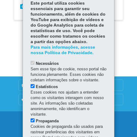
Este portal utiliza cookies
essenciais para garantir seu
funcionamento, além de cookies do
YouTube para exibição de vídeos e
do Google Analytics para coleta de
estatísticas de uso. Você pode
escolher como tratamos os cookies
a partir das opções abaixo.
Para mais informações, acesse
nossa Política de Privacidade.
Carregar mais
Necessários
Sem esse tipo de cookie, nosso portal não
funciona plenamente. Esses cookies não
coletam informações sobre o visitante.
DENUNCIE CORRUPÇÃO
Estatísticos
Esses cookies nos ajudam a entender
como os visitantes interagem com nosso
OUVIDORIA
site. As informações são coletadas
anonimamente, não identificam o
visitante.
Navegação
Propaganda
Cookies de propaganda são usados para
principal
rastrear preferências dos visitantes em