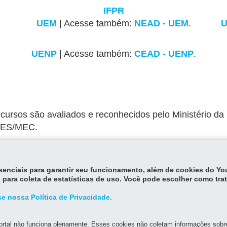
IFPR
UEM
| Acesse também:
NEAD - UEM
.
UENP
| Acesse também:
CEAD - UENP
.
 cursos são avaliados e reconhecidos pelo Ministério 
APES/MEC.
idos pelo MEC.
Bolsas e auxílios Int
essenciais para garantir seu funcionamento, além de cookies do Y
 para coleta de estatísticas de uso. Você pode escolher como tra
e nossa Política de Privacidade.
Voltar
rtal não funciona plenamente. Esses cookies não coletam informações sobre 