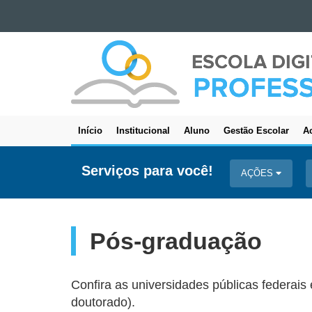
Ir para o conteúdo
ESCOLA
Ir para a navegação
DIGITAL
Ir para a busca
-
Mapa do site
PROFESSORES
Início
Institucional
Aluno
Gestão Escolar
Ac
Navegação
principal
Serviços para você!
AÇÕES
Pós-graduação
Confira as universidades públicas federai
doutorado).