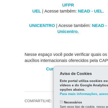
UFPR
UEL
| Acesse também:
NEAD - UEL
.
UNICENTRO
| Acesse também:
NEAD -
Unicentro
.
Nesse espaço você pode verificar quais os
auxílios internacionais oferecidos pela C
Cursos avaliados e reconhec
Aviso de Cookies
Este portal utiliza cookies 
vídeos e do Google Analytics
opções abaixo.
Para mais informações, acess
Fa
COMPARTILHE:
Necessários
ce
Sem esse tipo de cookie, nosso po