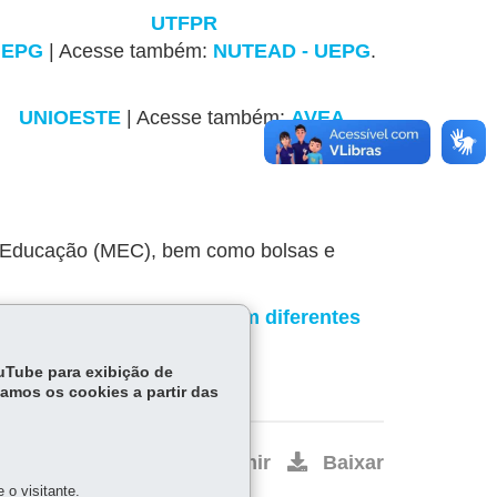
UTFPR
UEPG
| Acesse também:
NUTEAD - UEPG
.
UNIOESTE
| Acesse também:
AVEA
.
da Educação (MEC), bem como bolsas e
ernacionais, para estudar em diferentes
países.
ouTube para exibição de
tamos os cookies a partir das
Início
Imprimir
Baixar
o visitante.