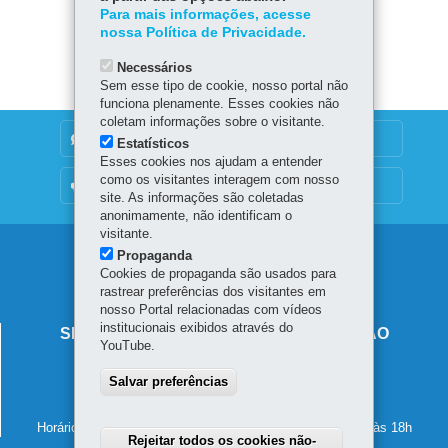
ok
Ap
Para mais informações, acesse
er
Baixar
nossa Política de Privacidade.
p
Necessários
Sem esse tipo de cookie, nosso portal não
funciona plenamente. Esses cookies não
coletam informações sobre o visitante.
DENUNCIE CORRUPÇÃO
Estatísticos
Esses cookies nos ajudam a entender
como os visitantes interagem com nosso
OUVIDORIA
site. As informações são coletadas
anonimamente, não identificam o
visitante.
Navegação
Propaganda
Cookies de propaganda são usados para
principal
rastrear preferências dos visitantes em
nosso Portal relacionadas com vídeos
institucionais exibidos através do
SECRETARIA DE ESTADO DA EDUCAÇÃO
YouTube.
Av. Presidente Kennedy, 2511 - Guaíra
Salvar preferências
80610-011
-
Curitiba
-
PR
MAPA
41 3340-1500
Horário de atendimento: de segunda a sexta-feira, das 8h às 18h
Rejeitar todos os cookies não-