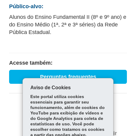
Público-alvo:
Alunos do Ensino Fundamental II (8º e 9º ano) e
do Ensino Médio (1ª, 2ª e 3ª séries) da Rede
Pública Estadual.
Acesse também:
Perguntas frequentes
Aviso de Cookies
Este portal utiliza cookies
essenciais para garantir seu
COMPARTILHE:
funcionamento, além de cookies do
YouTube para exibição de vídeos e
Fa
W
do Google Analytics para coleta de
estatísticas de uso. Você pode
ce
ha
Tw
escolher como tratamos os cookies
bo
ts
Voltar
Início
Imprimir
a partir das opções abaixo.
itt