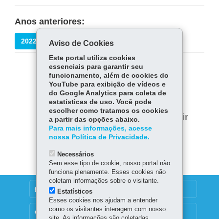
Anos anteriores:
2022
Aviso de Cookies
Este portal utiliza cookies
essenciais para garantir seu
COMPARTILHE:
funcionamento, além de cookies do
YouTube para exibição de vídeos e
Fa
W
do Google Analytics para coleta de
estatísticas de uso. Você pode
ce
ha
Tw
escolher como tratamos os cookies
bo
ts
Voltar
Início
Imprimir
a partir das opções abaixo.
itt
ok
Ap
Para mais informações, acesse
er
Baixar
nossa Política de Privacidade.
p
Necessários
Sem esse tipo de cookie, nosso portal não
funciona plenamente. Esses cookies não
coletam informações sobre o visitante.
DENUNCIE CORRUPÇÃO
Estatísticos
Esses cookies nos ajudam a entender
como os visitantes interagem com nosso
OUVIDORIA
site. As informações são coletadas