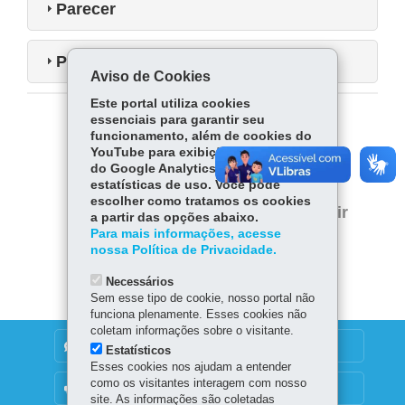
Parecer
Portaria
Aviso de Cookies
Este portal utiliza cookies
essenciais para garantir seu
COMPARTILHE:
funcionamento, além de cookies do
YouTube para exibição de vídeos e
Facebook
WhatsApp
do Google Analytics para coleta de
estatísticas de uso. Você pode
Twitter
escolher como tratamos os cookies
Voltar
Início
Imprimir
a partir das opções abaixo.
Para mais informações, acesse
Baixar
nossa Política de Privacidade.
Necessários
Sem esse tipo de cookie, nosso portal não
funciona plenamente. Esses cookies não
coletam informações sobre o visitante.
DENUNCIE CORRUPÇÃO
Estatísticos
Esses cookies nos ajudam a entender
como os visitantes interagem com nosso
OUVIDORIA
site. As informações são coletadas