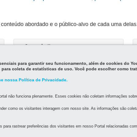
 conteúdo abordado e o público-alvo de cada uma delas
Jornada II
essenciais para garantir seu funcionamento, além de cookies do Y
 para coleta de estatísticas de uso. Você pode escolher como tra
Voltar
e nossa Política de Privacidade.
rtal não funciona plenamente. Esses cookies não coletam informações sobre 
der como os visitantes interagem com nosso site. As informações são cole
para rastrear preferências dos visitantes em nosso Portal relacionadas com 
ESTADO DA EDUCAÇÃO
2511 - Guaíra