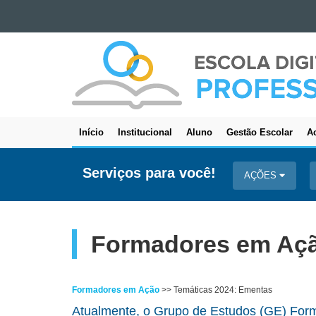
Ir para o conteúdo
ESCOLA
Ir para a navegação
DIGITAL
Ir para a busca
-
Mapa do site
PROFESSORES
Início
Institucional
Aluno
Gestão Escolar
Ac
Navegação
principal
Serviços para você!
AÇÕES
Formadores em Açã
Formadores em Ação
>> Temáticas 2024: Ementas
Atualmente, o Grupo de Estudos (GE) Form