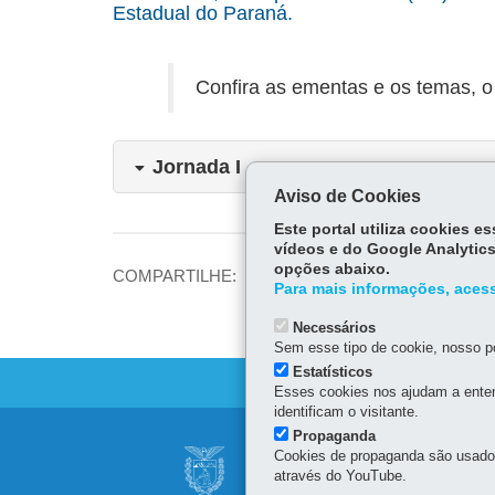
Estadual do Paraná.
Confira as ementas e os temas, o
Jornada I
Aviso de Cookies
Este portal utiliza cookies 
vídeos e do Google Analytics
opções abaixo.
Fa
COMPARTILHE:
Para mais informações, acess
ce
Tw
bo
Necessários
itt
Sem esse tipo de cookie, nosso po
ok
er
Estatísticos
Esses cookies nos ajudam a enten
identificam o visitante.
Propaganda
Navegação
Cookies de propaganda são usados 
SECRETARIA DE 
principal
através do YouTube.
Av. Presidente Kennedy, 