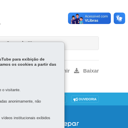
.
Jornada III
ouTube para exibição de
tamos os cookies a partir das
Início
Imprimir
Baixar
o visitante.
DENUNCIE CORRUPÇÃO
OUVIDORIA
tadas anonimamente, não
vídeos institucionais exibidos